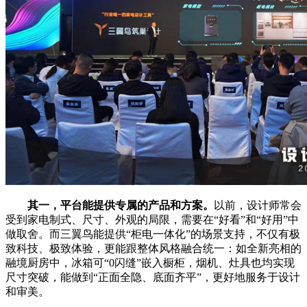
其一，平台能提供专属的产品和方案。
以前，设计师常会
受到家电制式、尺寸、外观的局限，需要在“好看”和“好用”中
做取舍。而三翼鸟能提供“柜电一体化”的场景支持，不仅有极
致科技、极致体验，更能跟整体风格融合统一：如全新亮相的
融境厨房中，冰箱可“0闪缝”嵌入橱柜，烟机、灶具也均实现
尺寸突破，能做到“正面全隐、底面齐平”，更好地服务于设计
和审美。