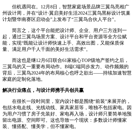
但机遇同在。12月8日，智慧家庭场景品牌三翼鸟亮相广
州设计周，并在“设计·翼启美好生活2024三翼鸟黑标设计筑巢
计划暨华南赛区启动会”上发布了“三翼鸟合伙人平台”。
简言之，这个平台能把设计师、企业、用户三方连到一
起，通过三翼鸟场景方案、设计平台和平台资源等全方位赋
能，实现“既能让设计师快速上手、高效出图，又能保质保
量、满足用户千人千面的美好生活需求”。
而这也是继12月6日联合61家核心TOP级地产签约之后，
三翼鸟的又一重要布局动作。B端C端同步发力、动作频频的
背后，三翼鸟2024年的布局核心也呼之欲出——持续加速智慧
家庭的定制化落地。
解决行业痛点，与设计师携手共创共赢
在很长一段时间里，室内设计都是围绕“前装”来展开的，
包括水电走线、光线动线、家具家居等，唯独不包括家电。因
为用户习惯了房子先装好、家电再入场，设计师只要简单地预
留出电源、空间即可。这也导致一个现状：多数设计师懂家
装、懂搭配、懂美学，但不懂家电。