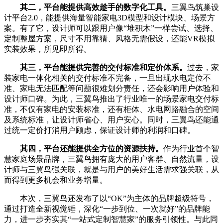
其二，平台能提供高效趁手的数字化工具。
三翼鸟筑巢设
计平台2.0，能提供海量智能家电3D模型和设计模块、场景方
案。有了它，设计师可以跟用户像“堆积木”一样尝试、选择、
定制整屋方案，尺寸不用靠猜、风格无需假设，还能VR模拟
实装效果，所见即所得。
其三，平台能提供完善的交付标准和定价体系。
过去，家
装家电一体化相关的交付标准不完备，一旦出现水电定位不
准、家电无法匹配等问题很难划分责任，还会影响用户体验和
设计师口碑。为此，三翼鸟推出了行业唯一的场景家电交付标
准，不仅有家电的安装标准，还有柜体、水电网路融合的空间
及系统标准，让设计师省心、用户安心。同时，三翼鸟还能通
过统一定价打消用户顾虑，保证设计师的利润和口碑。
其四，平台还能提供全方位的资源扶持。
作为行业首个智
慧家庭场景品牌，三翼鸟拥有庞大的用户客群、自然流量，设
计师与三翼鸟强关联，就是与用户的美好生活需求强关联，从
而得到更多机会和业务增量。
本次，三翼鸟还发布了以“OK”为主体的品牌超级符号，
通过打造全新视觉锤，深化“一步到位、一次就好”的品牌能
力，进一步夯实其“一站式定制智慧家”的服务引领性。与此同