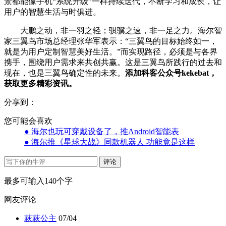
景都能像手机“系统升级”一样持续迭代，不断学习和成长，让
用户的智慧生活与时俱进。
大鹏之动，非一羽之轻；骐骥之速，非一足之力。海尔智
家三翼鸟市场总经理张华军表示：“三翼鸟的目标始终如一，
就是为用户定制智慧美好生活。”而实现路径，必须是与各界
携手，围绕用户需求来共创共赢。这是三翼鸟所践行的过去和
现在，也是三翼鸟确定性的未来。
添加科客公众号kekebat，
获取更多精彩资讯。
分享到：
您可能会喜欢
● 海尔也玩可穿戴设备了，推Android智能表
● 海尔推《星球大战》同款机器人 功能竟是这样
评论
最多可输入140个字
网友评论
萩萩公主
07/04