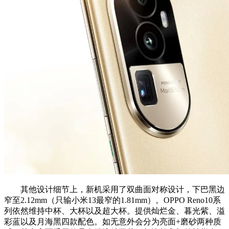
其他设计细节上，新机采用了双曲面对称设计，下巴黑边
窄至2.12mm（只输小米13最窄的1.81mm）。OPPO Reno10系
列依然维持中杯、大杯以及超大杯。提供灿烂金、暮光紫、溢
彩蓝以及月海黑四款配色。如无意外会分为亮面+磨砂两种质