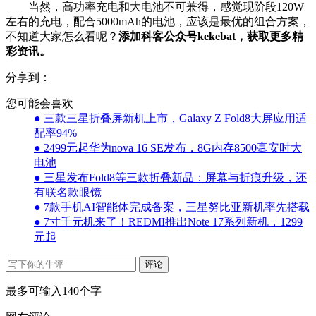
当然，高功率充电和大电池不可兼得，感觉现阶段120W
左右的充电，配合5000mAh的电池，应该是最优的组合方案，
不知道大家怎么看呢？
添加科客公众号kekebat，获取更多精
彩资讯。
分享到：
您可能会喜欢
● 三款三星折叠屏新机上市，Galaxy Z Fold8大屏应用适
配率94%
● 2499元起华为nova 16 SE发布，8G内存8500毫安时大
电池
● 三星发布Fold8等三款折叠新品：屏幕与折痕升级，还
有联名款眼镜
● 7款手机AI智能体完成备案，三星努比亚新机率先搭载
● 7寸千元机来了！REDMI推出Note 17系列新机，1299
元起
评论
最多可输入140个字