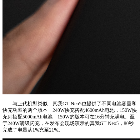
与上代机型类似，真我GT Neo5也提供了不同电池容量和
快充功率的两个版本，240W快充搭配4600mAh电池，150W快
充则搭配5000mAh电池，150W的版本可在16分钟充满电。至
于240W满级闪充，在发布会现场演示的真我GT Neo5，80秒
完成了电量从1%充至21%。