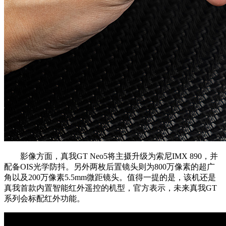
影像方面，真我GT Neo5将主摄升级为索尼IMX 890，并
配备OIS光学防抖。另外两枚后置镜头则为800万像素的超广
角以及200万像素5.5mm微距镜头。值得一提的是，该机还是
真我首款内置智能红外遥控的机型，官方表示，未来真我GT
系列会标配红外功能。