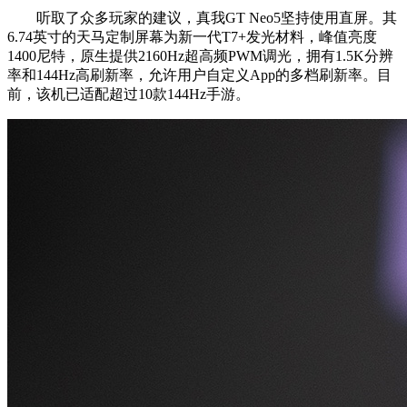
听取了众多玩家的建议，真我GT Neo5坚持使用直屏。其
6.74英寸的天马定制屏幕为新一代T7+发光材料，峰值亮度
1400尼特，原生提供2160Hz超高频PWM调光，拥有1.5K分辨
率和144Hz高刷新率，允许用户自定义App的多档刷新率。目
前，该机已适配超过10款144Hz手游。