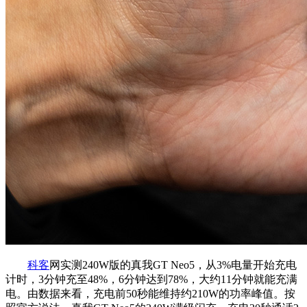
科客
网实测240W版的真我GT Neo5，从3%电量开始充电
计时，3分钟充至48%，6分钟达到78%，大约11分钟就能充满
电。由数据来看，充电前50秒能维持约210W的功率峰值。按