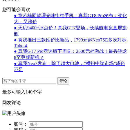
您可能会喜欢
● 章若楠同款理光味街拍手机！真我GT8 Pro发布：变化
大，又涨价
● 天玑9400+冰点价！真我GT7登场，长续航电竞直屏旗
舰
● 真我推出三款性价比新品，1799元起Neo7SE多次对标
Tubo 4
● 真我GT7 Pro竞速版下周见：2500元档激战！最香骁龙
8至尊版新机？
● 真我Neo7发布：除了超大电池，“横扫中端市场”成色
不足
评论
最多可输入140个字
网友评论
账号：