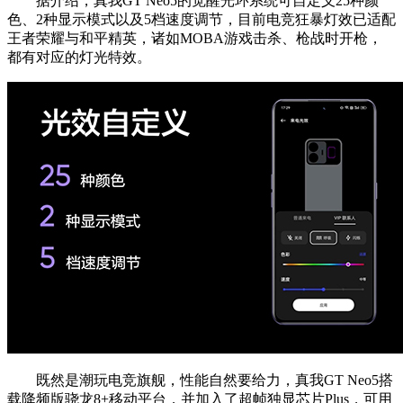
据介绍，真我GT Neo5的觉醒光环系统可自定义25种颜
色、2种显示模式以及5档速度调节，目前电竞狂暴灯效已适配
王者荣耀与和平精英，诸如MOBA游戏击杀、枪战时开枪，
都有对应的灯光特效。
既然是潮玩电竞旗舰，性能自然要给力，真我GT Neo5搭
载降频版骁龙8+移动平台，并加入了超帧独显芯片Plus，可用