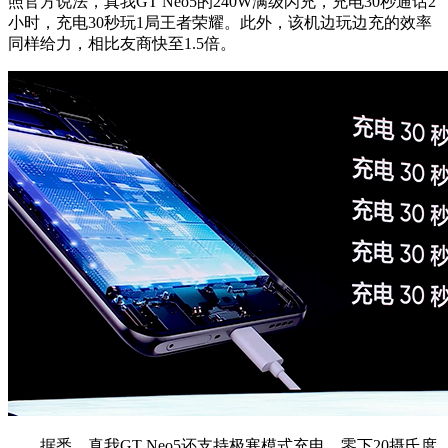
照官方说法，真我GT Neo5的240W满级闪充，充电30秒通话2
小时，充电30秒玩1局王者荣耀。此外，该机边玩边充的效率
同样给力，相比友商快至1.5倍。
据悉，真我GT Neo5还支持极寒模式充电，零下20摄氏度