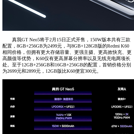
真我GT Neo5将于2月15日正式开售，150W版本共有三款
配置，8GB+256GB为2499元，与8GB+128GB版的Redmi K60
相同价格，但拥有更大存储容量、更强主摄、更高效快充、更
高颜值等优势，K60仅有更高屏幕分辨率以及无线充电两项长
处。至于12GB+256GB和16GB+256GB的配置，首销价格分别
为2699元和2899元，12GB版比K60便宜300元。