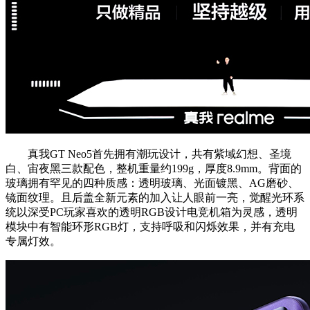
真我GT Neo5首先拥有潮玩设计，共有紫域幻想、圣境
白、宙夜黑三款配色，整机重量约199g，厚度8.9mm。背面的
玻璃拥有罕见的四种质感：透明玻璃、光面镀黑、AG磨砂、
镜面纹理。且后盖全新元素的加入让人眼前一亮，觉醒光环系
统以深受PC玩家喜欢的透明RGB设计电竞机箱为灵感，透明
模块中有智能环形RGB灯，支持呼吸和闪烁效果，并有充电
专属灯效。