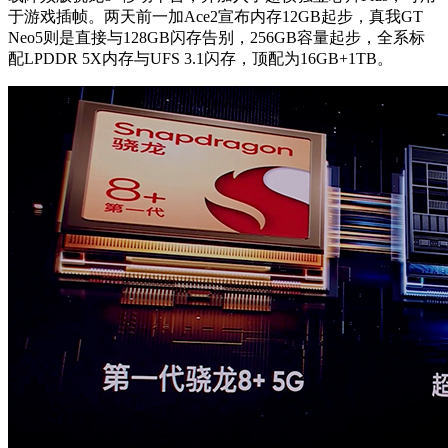
于游戏插帧。两天前一加Ace2宣布内存12GB起步，真我GT
Neo5则是直接与128GB闪存告别，256GB容量起步，全系标
配LPDDR 5X内存与UFS 3.1闪存，顶配为16GB+1TB。