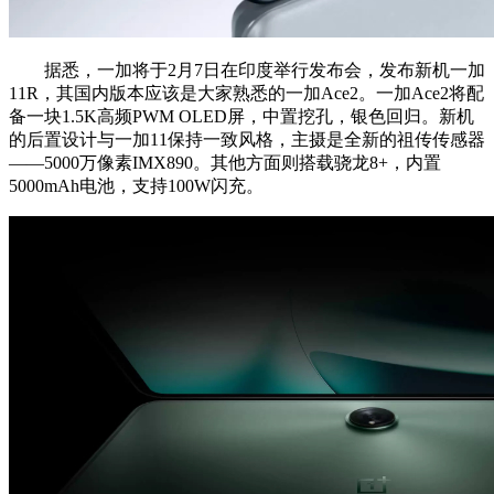
据悉，一加将于2月7日在印度举行发布会，发布新机一加
11R，其国内版本应该是大家熟悉的一加Ace2。一加Ace2将配
备一块1.5K高频PWM OLED屏，中置挖孔，银色回归。新机
的后置设计与一加11保持一致风格，主摄是全新的祖传传感器
——5000万像素IMX890。其他方面则搭载骁龙8+，内置
5000mAh电池，支持100W闪充。