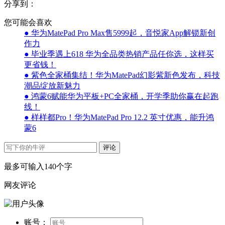
分享到：
您可能会喜欢
● 华为MatePad Pro Max售5999起，音悦家App解锁新创
作力
● 毕业季遇上618 华为全品类热销产品任你选，这样买
更省钱！
● 紫色全家桶集结！华为MatePad幻影紫新色发布，科技
潮品绽放新魅力
● 鸿蒙6赋能华为平板+PC全家桶，开学季助你赢在起跑
线！
● 样样都Pro！华为MatePad Pro 12.2 英寸优惠，能升鸿
蒙6
评论
最多可输入140个字
网友评论
账号：