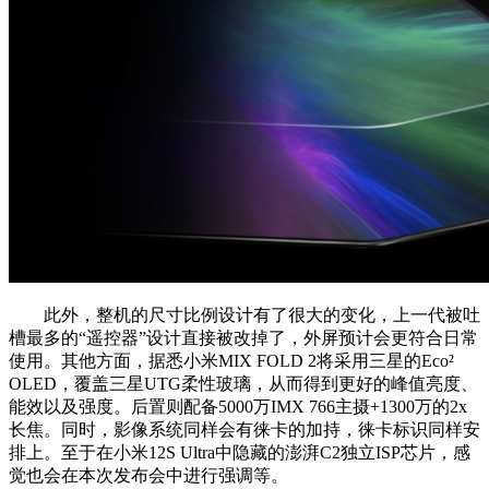
此外，整机的尺寸比例设计有了很大的变化，上一代被吐
槽最多的“遥控器”设计直接被改掉了，外屏预计会更符合日常
使用。其他方面，据悉小米MIX FOLD 2将采用三星的Eco²
OLED，覆盖三星UTG柔性玻璃，从而得到更好的峰值亮度、
能效以及强度。后置则配备5000万IMX 766主摄+1300万的2x
长焦。同时，影像系统同样会有徕卡的加持，徕卡标识同样安
排上。至于在小米12S Ultra中隐藏的澎湃C2独立ISP芯片，感
觉也会在本次发布会中进行强调等。