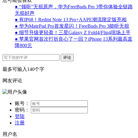
您可能会喜欢
● “领听”无损原声，华为FreeBuds Pro 3带你体验全链路
无损好声
● 有IP68！Redmi Note 13 Pro+AAPE潮流限定版亮相
● 华为MatePad Pro首发星闪！FreeBuds Pro 3能听无损
● 细节升级更轻盈！三星Galaxy Z Fold4/Flip4现场上手
● 苹果官网首次打折良心了一回？iPhone 13系列最高直
降800元
评论
最多可输入140个字
网友评论
账号：
密码：
登陆
注册
用户名