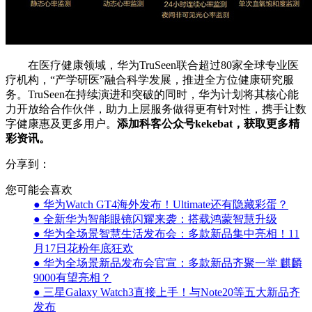
在医疗健康领域，华为TruSeen联合超过80家全球专业医
疗机构，“产学研医”融合科学发展，推进全方位健康研究服
务。TruSeen在持续演进和突破的同时，华为计划将其核心能
力开放给合作伙伴，助力上层服务做得更有针对性，携手让数
字健康惠及更多用户。
添加科客公众号kekebat，获取更多精
彩资讯。
分享到：
您可能会喜欢
● 华为Watch GT4海外发布！Ultimate还有隐藏彩蛋？
● 全新华为智能眼镜闪耀来袭：搭载鸿蒙智慧升级
● 华为全场景智慧生活发布会：多款新品集中亮相！11
月17日花粉年底狂欢
● 华为全场景新品发布会官宣：多款新品齐聚一堂 麒麟
9000有望亮相？
● 三星Galaxy Watch3直接上手！与Note20等五大新品齐
发布