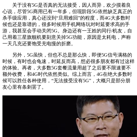
关于没有5G是否真的无法接受，因人而异，欢少摸着良
心说，尽管5G商用已有一年多，但现阶段5G依然缺乏真正的
杀手级应用，真心还没到“旦用难回”的程度，而4G大多数时
候也还是靠谱的，很多时候用手机网络玩对时延要求高的手
游，我甚至会手动关闭5G。身边还有一王姓的同行/机友，自
己用着三星旗舰机要刻意关掉5G功能，原因是太耗电，声称
一天几充还要饱受充电慢的折磨。
另外，5G虽快，但也不总是那么快，即便5G信号满格的
时候，有时也会龟速，时延反而高，想必很多朋友都有过这样
的体验。再者，大多数5G套餐流量用超了之后要不限速要不
额外收费，和4G时代依然类似。综上而言，4G在绝大多数时
候可以胜任各种使用，“无法接受没有5G”，大概只是部分朋
友心里有条刺罢了。