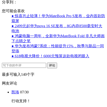
分享到：
您可能会喜欢
● 惊喜岂止轻薄！华为MateBook Pro S发布，业内首款防
窥屏
● 2499元起华为nova 16 SE发布，8G内存8500毫安时大
电池
● 鸿蒙电脑一周年，全新华为MateBook Fold 非凡大师画
下点睛之笔
● 华为发布鸿蒙7系统：性能提升15%，秋季与新品一同
登场
● 618电视大降价！6000元预算这款电视闭眼入
评论
最多可输入140个字
网友评论
凯珞
07/30
行动支持！