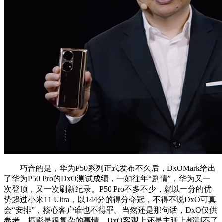
巧合的是，华为P50系列正式发布不久后，DxOMark给出
了华为P50 Pro的DxO测试成绩，一如往年“剧情”，华为又一
次登顶，又一次刷新纪录。P50 Pro不多不少，就以一分的优
势超过小米11 Ultra，以144分的得分夺冠，不得不说DxO可真
会“安排”，核心客户谁也不得罪。当然还是那句话，DxO仅供
参考，摄影是很复杂的事情，DxO客观上还是主观上都测不了