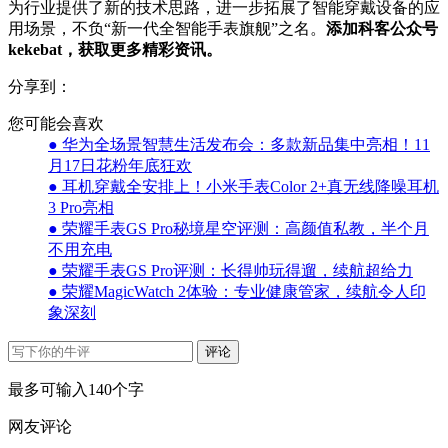
为行业提供了新的技术思路，进一步拓展了智能穿戴设备的应
用场景，不负“新一代全智能手表旗舰”之名。
添加科客公众号
kekebat，获取更多精彩资讯。
分享到：
您可能会喜欢
● 华为全场景智慧生活发布会：多款新品集中亮相！11
月17日花粉年底狂欢
● 耳机穿戴全安排上！小米手表Color 2+真无线降噪耳机
3 Pro亮相
● 荣耀手表GS Pro秘境星空评测：高颜值私教，半个月
不用充电
● 荣耀手表GS Pro评测：长得帅玩得遛，续航超给力
● 荣耀MagicWatch 2体验：专业健康管家，续航令人印
象深刻
评论
最多可输入140个字
网友评论