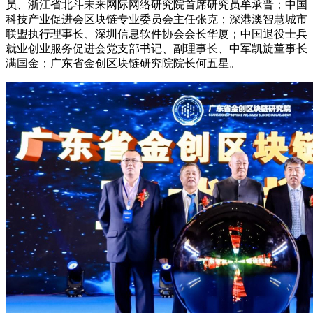
员、浙江省北斗未来网际网络研究院首席研究员牟承晋；中国
科技产业促进会区块链专业委员会主任张克；深港澳智慧城市
联盟执行理事长、深圳信息软件协会会长华厦；中国退役士兵
就业创业服务促进会党支部书记、副理事长、中军凯旋董事长
满国金；广东省金创区块链研究院院长何五星。