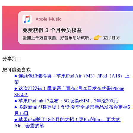
分享到：
您可能会喜欢
● 连颜色也懒得换！苹果iPad Air（M3）/iPad（A16）上
架
● 这次准没错！库克亲自宣布2月20日发布苹果iPhone
SE 4？
● 苹果iPad mini 7发布：5G版换eSIM，3年涨200元
● 多款新品即将登场！华为夏季全场景新品发布会定档5
月15日
● 苹果iPad憋了18个月的大招！更Pro的Pro，更大的
Air，会震的笔