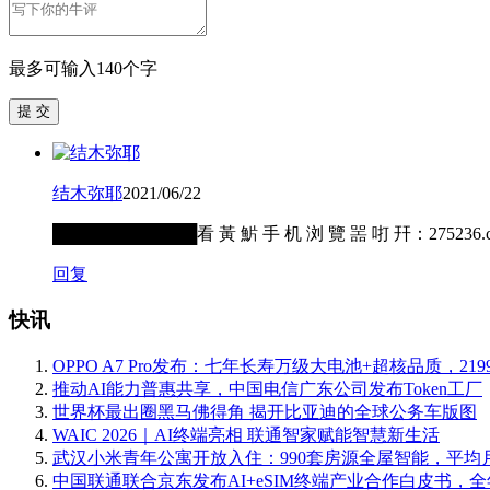
最多可输入140个字
提 交
结木弥耶
2021/06/22
████████████看 黃 魸 手 机 浏 覽 噐 咑 幵：2
回复
快讯
OPPO A7 Pro发布：七年长寿万级大电池+超核品质，219
推动AI能力普惠共享，中国电信广东公司发布Token工厂
世界杯最出圈黑马佛得角 揭开比亚迪的全球公务车版图
WAIC 2026｜AI终端亮相 联通智家赋能智慧新生活
武汉小米青年公寓开放入住：990套房源全屋智能，平均月
中国联通联合京东发布AI+eSIM终端产业合作白皮书，