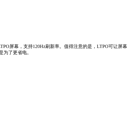
英寸LTPO屏幕，支持120Hz刷新率。值得注意的是，LTPO可让屏幕
同样是为了更省电。