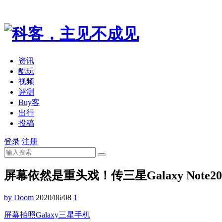
资讯
酷玩
视频
评测
Buy客
出行
投稿
登录
注册
屏幕依然是重头戏！传三星Galaxy Note2
by Doom
2020/06/08
1
屏幕
拍照
Galaxy
三星
手机