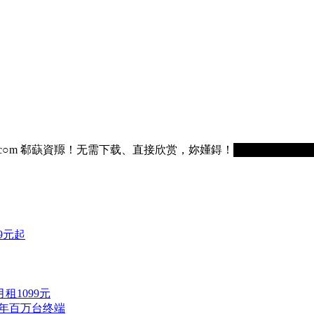
75236.c○m 郗蒛資羱！无需下载、直接欣赏，妳嬞鍀！█████████
9元起
租1099元
全年百万台终端