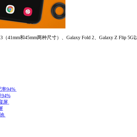
mm和45mm两种尺寸）、Galaxy Fold 2、Galaxy Z Flip
94%
屏