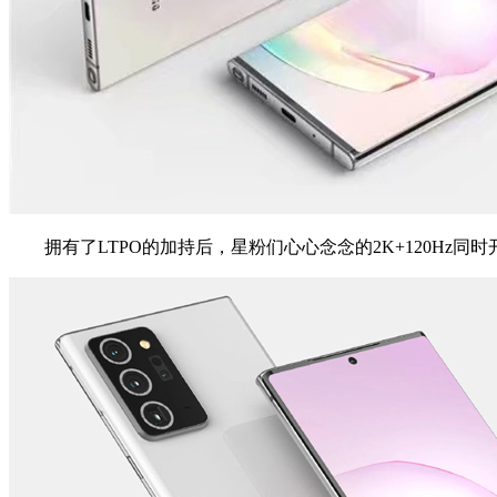
拥有了LTPO的加持后，星粉们心心念念的2K+120Hz同时开启，应该能