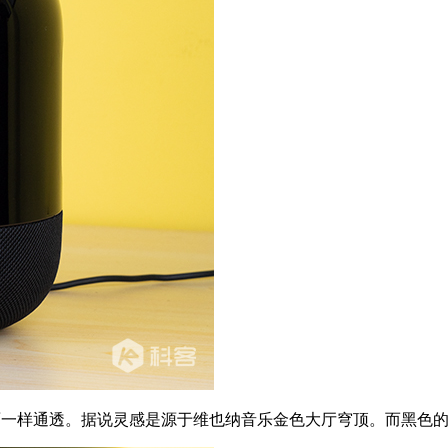
镜面一样通透。据说灵感是源于维也纳音乐金色大厅穹顶。而黑色