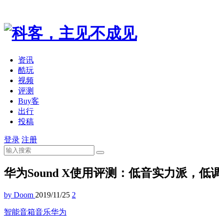
资讯
酷玩
视频
评测
Buy客
出行
投稿
登录
注册
华为Sound X使用评测：低音实力派，
by Doom
2019/11/25
2
智能音箱
音乐
华为