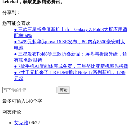
kekebat，获取更多精彩资讯。
分享到：
您可能会喜欢
● 三款三星折叠屏新机上市，Galaxy Z Fold8大屏应用适
配率94%
● 2499元起华为nova 16 SE发布，8G内存8500毫安时大
电池
● 三星发布Fold8等三款折叠新品：屏幕与折痕升级，还
有联名款眼镜
● 7款手机AI智能体完成备案，三星努比亚新机率先搭载
● 7寸千元机来了！REDMI推出Note 17系列新机，1299
元起
评论
最多可输入140个字
网友评论
艾克雅
06/22