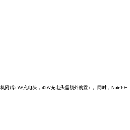
快充（随机附赠25W充电头，45W充电头需额外购置）。同时，Note10+