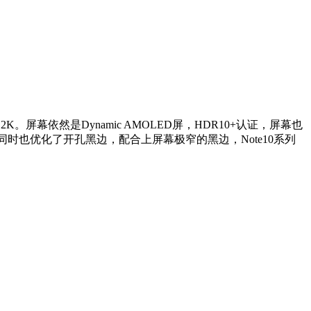
则为2K。屏幕依然是Dynamic AMOLED屏，HDR10+认证，屏幕也
中，同时也优化了开孔黑边，配合上屏幕极窄的黑边，Note10系列