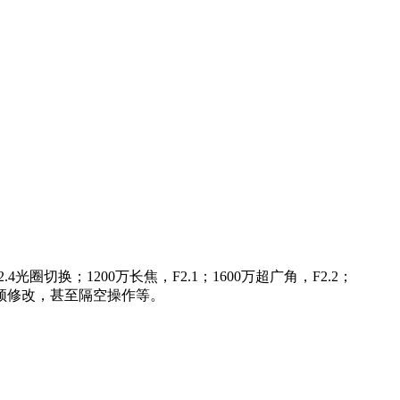
光圈切换；1200万长焦，F2.1；1600万超广角，F2.2；
行视频修改，甚至隔空操作等。