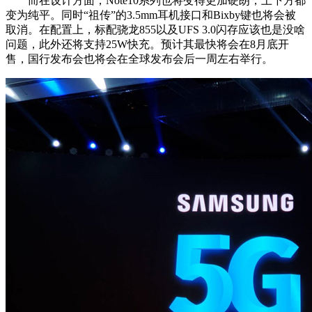
而在设计方面，Note10系列也将变得更加硬朗，上下方都
变为纯平。同时“祖传”的3.5mm耳机接口和Bixby键也将会被
取消。在配置上，标配骁龙855以及UFS 3.0闪存应该也是没啥
问题，此外还将支持25W快充。预计其最快将会在8月底开
售，国行发布会也将会在全球发布会后一周左右举行。