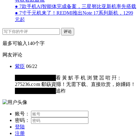
● 7款手机AI智能体完成备案，三星努比亚新机率先搭载
● 7寸千元机来了！REDMI推出Note 17系列新机，1299
元起
评论
最多可输入140个字
网友评论
紫臣
06/22
████████████看 黃 魸 手 机 浏 覽 噐 咑 幵：
275236.c○m 郗蒛資羱！无需下载、直接欣赏，妳嬞鍀！
████████████追柞
账号：
密码：
登陆
注册