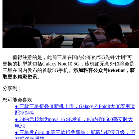
值得注意的是，此前三星在国内公布的“5G先锋计划”可
更换的机型就包括Galaxy Note10 5G，该机如无意外也将会是
三星在国内发布的首款5G手机。
添加科客公众号kekebat，获
取更多精彩资讯。
分享到：
您可能会喜欢
● 三款三星折叠屏新机上市，Galaxy Z Fold8大屏应用适
配率94%
● 2499元起华为nova 16 SE发布，8G内存8500毫安时大
电池
● 三星发布Fold8等三款折叠新品：屏幕与折痕升级，还
有联名款眼镜