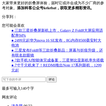
大家带来更好的折叠屏体验，届时它或许会成为不少厂商的参
考对象。
添加科客公众号kekebat，获取更多精彩资讯。
分享到：
您可能会喜欢
● 三款三星折叠屏新机上市，Galaxy Z Fold8大屏应用适
配率94%
● 2499元起华为nova 16 SE发布，8G内存8500毫安时大
电池
● 三星发布Fold8等三款折叠新品：屏幕与折痕升级，还
有联名款眼镜
● 7款手机AI智能体完成备案，三星努比亚新机率先搭载
● 7寸千元机来了！REDMI推出Note 17系列新机，1299
元起
评论
最多可输入140个字
网友评论
泷岛彗
06/22