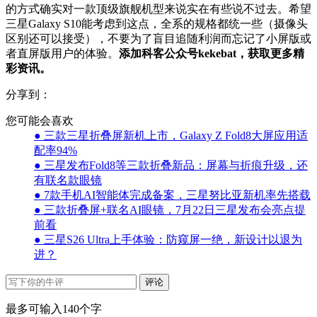
的方式确实对一款顶级旗舰机型来说实在有些说不过去。希望
三星Galaxy S10能考虑到这点，全系的规格都统一些（摄像头
区别还可以接受），不要为了盲目追随利润而忘记了小屏版或
者直屏版用户的体验。
添加科客公众号kekebat，获取更多精
彩资讯。
分享到：
您可能会喜欢
● 三款三星折叠屏新机上市，Galaxy Z Fold8大屏应用适
配率94%
● 三星发布Fold8等三款折叠新品：屏幕与折痕升级，还
有联名款眼镜
● 7款手机AI智能体完成备案，三星努比亚新机率先搭载
● 三款折叠屏+联名AI眼镜，7月22日三星发布会亮点提
前看
● 三星S26 Ultra上手体验：防窥屏一绝，新设计以退为
进？
评论
最多可输入140个字