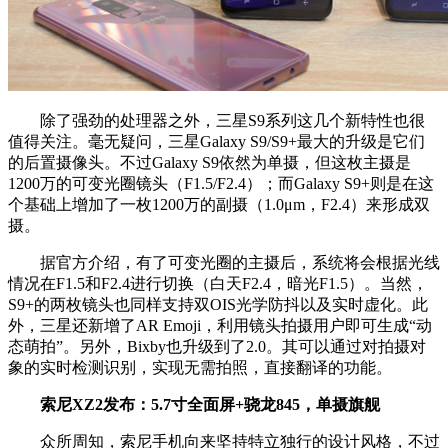
除了强劲的处理器之外，三星S9系列这几个新特性也很
值得关注。毫无疑问，三星Galaxy S9/S9+最大的升级是它们
的后置摄像头。不过Galaxy S9依然为单摄，但这枚主摄是
1200万的可变光圈镜头（F1.5/F2.4）；而Galaxy S9+则是在这
个基础上增加了一枚1200万的副摄（1.0μm，F2.4）来形成双
摄。
据官方介绍，有了可变光圈的主摄后，系统将会根据光线
情况在F1.5和F2.4进行切换（白天F2.4，暗光F1.5）。当然，
S9+的两枚镜头也同样支持双OIS光学防抖以及实时虚化。此
外，三星还新增了AR Emoji，利用镜头拍摄用户即可生成“动
态萌拍”。另外，Bixby也升级到了2.0。其可以通过对拍摄对
象的实时检测识别，实现无需拍照，直接翻译的功能。
索尼XZ2发布：5.7寸全面屏+骁龙845，单摄旗舰
众所周知，索尼手机向来坚持特立独行的设计风格，不过