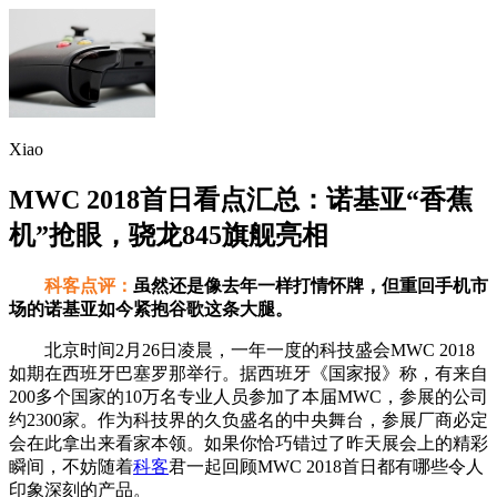
Xiao
MWC 2018首日看点汇总：诺基亚“香蕉
机”抢眼，骁龙845旗舰亮相
科客点评：
虽然还是像去年一样打情怀牌，但重回手机市
场的诺基亚如今紧抱谷歌这条大腿。
北京时间2月26日凌晨，一年一度的科技盛会MWC 2018
如期在西班牙巴塞罗那举行。据西班牙《国家报》称，有来自
200多个国家的10万名专业人员参加了本届MWC，参展的公司
约2300家。作为科技界的久负盛名的中央舞台，参展厂商必定
会在此拿出来看家本领。如果你恰巧错过了昨天展会上的精彩
瞬间，不妨随着
科客
君一起回顾MWC 2018首日都有哪些令人
印象深刻的产品。