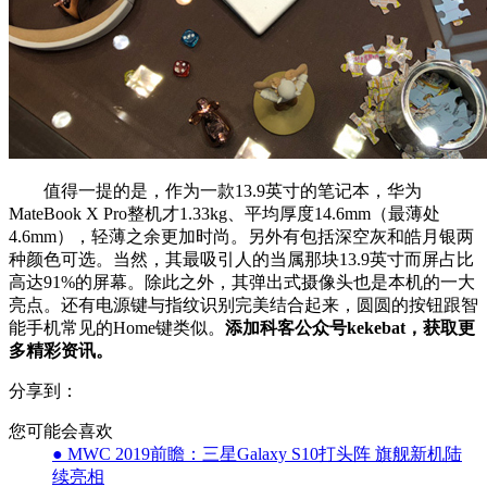
值得一提的是，作为一款13.9英寸的笔记本，华为
MateBook X Pro整机才1.33kg、平均厚度14.6mm（最薄处
4.6mm），轻薄之余更加时尚。另外有包括深空灰和皓月银两
种颜色可选。当然，其最吸引人的当属那块13.9英寸而屏占比
高达91%的屏幕。除此之外，其弹出式摄像头也是本机的一大
亮点。还有电源键与指纹识别完美结合起来，圆圆的按钮跟智
能手机常见的Home键类似。
添加科客公众号kekebat，获取更
多精彩资讯。
分享到：
您可能会喜欢
● MWC 2019前瞻：三星Galaxy S10打头阵 旗舰新机陆
续亮相