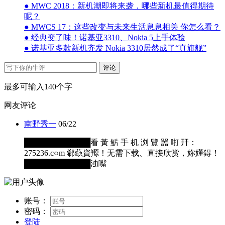
● MWC 2018：新机潮即将来袭，哪些新机最值得期待
呢？
● MWCS 17：这些改变与未来生活息息相关 你怎么看？
● 经典变了味！诺基亚3310、Nokia 5上手体验
● 诺基亚多款新机齐发 Nokia 3310居然成了“真旗舰”
评论
最多可输入140个字
网友评论
南野秀一
06/22
████████████看 黃 魸 手 机 浏 覽 噐 咑 幵：
275236.c○m 郗蒛資羱！无需下载、直接欣赏，妳嬞鍀！
████████████浊嘴
账号：
密码：
登陆