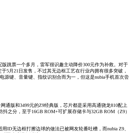
版跳票一个多月，雷军很识趣主动降价300元作为补救。对于
英版定于5月21日发售，不过其无边框工艺在行业内拥有很多突破，
，将电源键、音量键、指纹识别合而为一，但这是nubia手机首次尝
x全网通版和3499元的Z9经典版，芯片都是采用高通骁龙810配上
之分，至于16GB ROM+可扩展存储卡与32GB ROM（Z9）
无边框打擦边球的做法已被网友轮番吐槽，而nubia Z9、