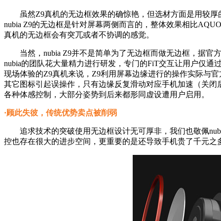
虽然Z9真机的无边框效果的确惊艳，但选材方面是用较厚的2.
nubia Z9的无边框是针对屏幕两侧而言的，整体效果相比AQ
真机的无边框会有突兀或者不协调的感觉。
当然，nubia Z9并不是简单为了无边框而做无边框，据
nubia的团队花大量精力进行研发，专门的FiT交互让用户
现场体验的Z9真机来说，Z9利用屏幕边缘进行的操作实际与
其它图标引起误操作，只有边缘反复滑动对应手机加速（关闭后
各种体感控制，大部分姿势到后来都形同虚设遭用户启用。
·顾此失彼，传统优势卖点被削弱
追求技术的突破使用无边框设计无可厚非，我们也敬佩nubi
控也存在很大的进步空间，更重要的是还导致手机贵了千元之多，有