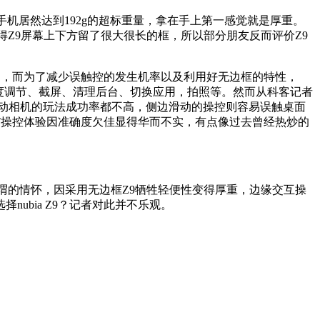
手机居然达到192g的超标重量，拿在手上第一感觉就是厚重。
对比显得Z9屏幕上下方留了很大很长的框，所以部分朋友反而评价Z9
别，而为了减少误触控的发生机率以及利用好无边框的特性，
/亮度调节、截屏、清理后台、切换应用，拍照等。然而从科客记者
启动相机的玩法成功率都不高，侧边滑动的操控则容易误触桌面
T操控体验因准确度欠佳显得华而不实，有点像过去曾经热炒的
谓的情怀，因采用无边框Z9牺牲轻便性变得厚重，边缘交互操
ubia Z9？记者对此并不乐观。