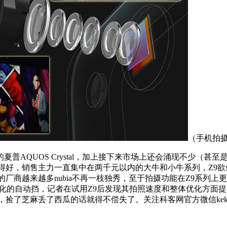
（手机拍
AQUOS Crystal，加上接下来市场上还会涌现不少（甚
一款卖得好，销售主力一直集中在两千元以内的大牛和小牛系列，Z
的厂商越来越多nubia不再一枝独秀，至于拍摄功能在Z9系列上
化的自动挡，记者在试用Z9后发现其拍照速度和整体优化方面提
捡了芝麻丢了西瓜的话就得不偿失了。关注科客网官方微信kekeba