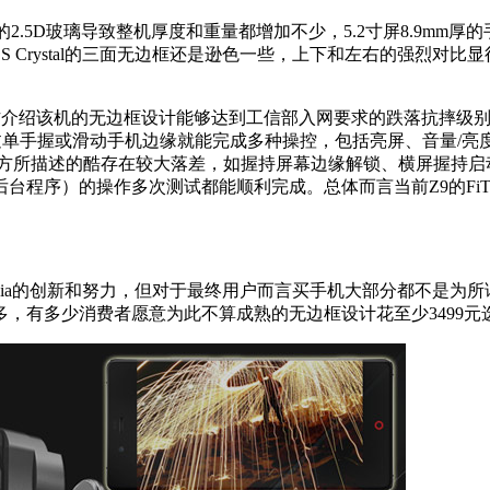
5D玻璃导致整机厚度和重量都增加不少，5.2寸屏8.9mm厚的
UOS Crystal的三面无边框还是逊色一些，上下和左右的强烈
官方介绍该机的无边框设计能够达到工信部入网要求的跌落抗摔级
仅通过单手握或滑动手机边缘就能完成多种操控，包括亮屏、音量
官方所描述的酷存在较大落差，如握持屏幕边缘解锁、横屏握持
台程序）的操作多次测试都能顺利完成。总体而言当前Z9的Fi
a的创新和努力，但对于最终用户而言买手机大部分都不是为所
多少消费者愿意为此不算成熟的无边框设计花至少3499元选择n