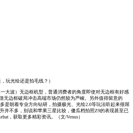
摄，玩光绘还是拍毛线？）
至是一大波）无边框机型，普通消费者的角度即使对无边框有好感
9欲借无边框破局冲击高端市场仍然较为严峻。另外值得留意的
更多是朝着专业方向钻研，拍摄极光、光绘2.0等玩法听起来很屌
升并不多，别说和苹果三星比较，傻瓜档拍照Z9的表现甚至已
t，获取更多精彩资讯。（文/Venus）