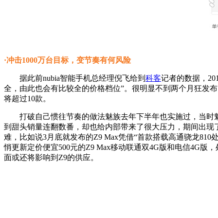
·冲击1000万台目标，变节奏有何风险
据此前nubia智能手机总经理倪飞给到
科客
记者的数据，20
全，由此也会有比较全的价格档位”。很明显不到两个月狂发布7
将超过10款。
打破自己惯往节奏的做法魅族去年下半年也实施过，当时魅族
到甜头销量连翻数番，却也给内部带来了很大压力，期间出现了
难，比如说3月底就发布的Z9 Max凭借“首款搭载高通骁龙81
悄更新定价便宜500元的Z9 Max移动联通双4G版和电信4G
面或还将影响到Z9的供应。