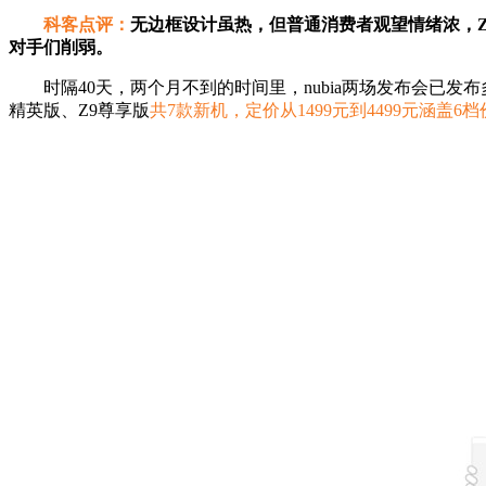
科客点评：
无边框设计虽热，但普通消费者观望情绪浓，Z
对手们削弱。
时隔40天，两个月不到的时间里，nubia两场发布会已发布多达7款
精英版、Z9尊享版
共7款新机，定价从1499元到4499元涵盖6