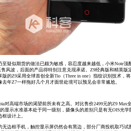
似期货的做法已颇为敏感，容忍度越来越低，小米Note顶配
Max的延售风波，后面的产品得特别注意兑现承诺。Z9经典版和精
9采用全球首创全新Tio（Three in one）指纹识别技术
像去年Z7一样拖好几个月才面世处境可以预见会非常尴尬。
bia对高端市场的渴望前所未有之高。对比售价2499元的Z9 Ma
2英寸的显示水准基本处于同一级别，摄像头的差别只是有无OIS光学防抖
边框设计上。
框手机，触控显示屏仍然会有黑边，部分厂商投机取巧试图用ID