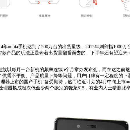
14年nubia手机达到了500万台的出货量级，2015年则剑指1
款产品的玩法正是奔着出货量翻番而去的，下半年还有望迎来nu
以每月一台新机的频率连续5个月举办发布会，而在这之前魅
供需不平衡、产品质量下降等问题，用户口碑有一定程度的下滑。
0处理器上市的国产手机”备受期待，然而临近计划的4月中旬上市nu
版，处理器换成档次低至少两个级别的骁龙615，有业内人士猜测此举