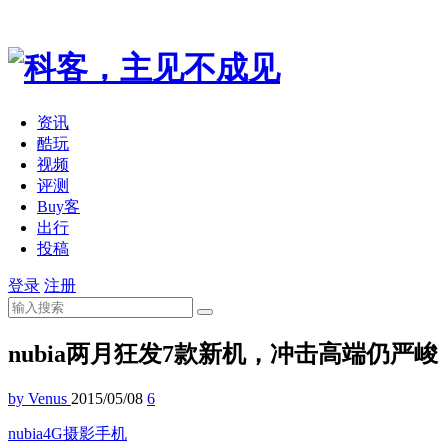
资讯
酷玩
视频
评测
Buy客
出行
投稿
登录
注册
nubia两月狂发7款新机，冲击高端仍严峻
by Venus
2015/05/08
6
nubia
4G
摄影
手机