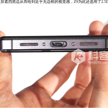
视觉差异遮挡黑边从而给到近乎无边框的视觉感，Z9为此还选用了2.