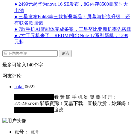
● 2499元起华为nova 16 SE发布，8G内存8500毫安时大
电池
● 三星发布Fold8等三款折叠新品：屏幕与折痕升级，还
有联名款眼镜
● 7款手机AI智能体完成备案，三星努比亚新机率先搭载
● 7寸千元机来了！REDMI推出Note 17系列新机，1299
元起
评论
最多可输入140个字
网友评论
haku
06/22
████████████看 黃 魸 手 机 浏 覽 噐 咑 幵：
275236.c○m 郗蒛資羱！无需下载、直接欣赏，妳嬞鍀！
████████████追孜
账号：