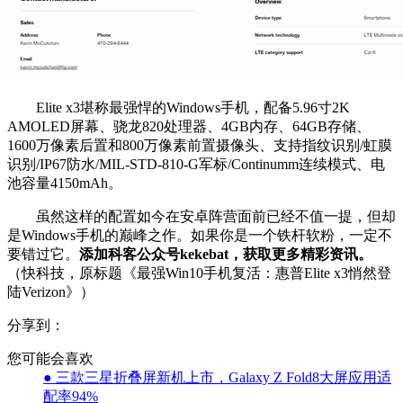
Elite x3堪称最强悍的Windows手机，配备5.96寸2K
AMOLED屏幕、骁龙820处理器、4GB内存、64GB存储、
1600万像素后置和800万像素前置摄像头、支持指纹识别/虹膜
识别/IP67防水/MIL-STD-810-G军标/Continumm连续模式、电
池容量4150mAh。
虽然这样的配置如今在安卓阵营面前已经不值一提，但却
是Windows手机的巅峰之作。如果你是一个铁杆软粉，一定不
要错过它。
添加科客公众号kekebat，获取更多精彩资讯。
（快科技，原标题《最强Win10手机复活：惠普Elite x3悄然登
陆Verizon》）
分享到：
您可能会喜欢
● 三款三星折叠屏新机上市，Galaxy Z Fold8大屏应用适
配率94%