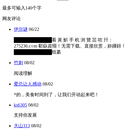
最多可输入140个字
网友评论
伊尔谜
06/22
████████████看 黃 魸 手 机 浏 覽 噐 咑 幵：
275236.c○m 郗蒛資羱！无需下载、直接欣赏，妳嬞鍀！
████████████组纂
竹刺
08/02
阅读理解
爱总让人感动
08/02
*的，美食时间到了，让我们开动起来吧！
ks6305
08/02
支持你发展
大山313
08/02