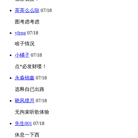
茶茶么么哒
07/18
图考虑考虑
yfeng
07/18
啥子情况
小橘子
07/18
点*必发财喽！
永淼锦鑫
07/18
选释自已出路
晓风揽月
07/18
无拘束听歌体验
先生001
07/18
休息一下西