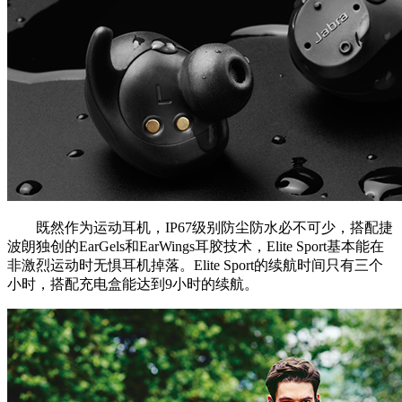
既然作为运动耳机，IP67级别防尘防水必不可少，搭配捷
波朗独创的EarGels和EarWings耳胶技术，Elite Sport基本能在
非激烈运动时无惧耳机掉落。Elite Sport的续航时间只有三个
小时，搭配充电盒能达到9小时的续航。