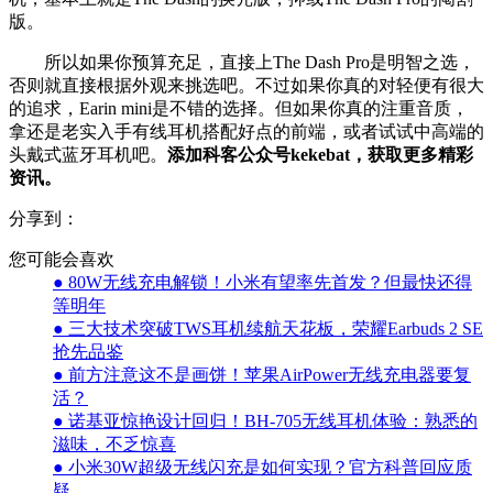
版。
所以如果你预算充足，直接上The Dash Pro是明智之选，
否则就直接根据外观来挑选吧。不过如果你真的对轻便有很大
的追求，Earin mini是不错的选择。但如果你真的注重音质，
拿还是老实入手有线耳机搭配好点的前端，或者试试中高端的
头戴式蓝牙耳机吧。
添加科客公众号kekebat，获取更多精彩
资讯。
分享到：
您可能会喜欢
● 80W无线充电解锁！小米有望率先首发？但最快还得
等明年
● 三大技术突破TWS耳机续航天花板，荣耀Earbuds 2 SE
抢先品鉴
● 前方注意这不是画饼！苹果AirPower无线充电器要复
活？
● 诺基亚惊艳设计回归！BH-705无线耳机体验：熟悉的
滋味，不乏惊喜
● 小米30W超级无线闪充是如何实现？官方科普回应质
疑