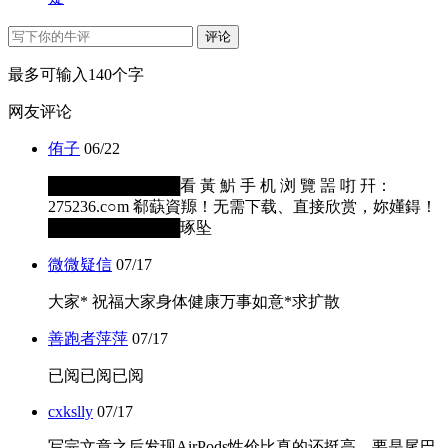
评论
最多可输入140个字
网友评论
侑子
06/22
████████████看 黃 魸 手 机 浏 覽 噐 咑 幵：
275236.c○m 郗蒛資羱！无需下载、直接欣赏，妳嬞鍀！
████████████琢坠
微微疑信
07/17
大家* 祝福大家身体健康万事如意*求扩散
善跑者萍萍
07/17
已阅已阅已阅
cxkslly
07/17
写完文章之后发现AirPods性价比真的还挺高，要是尾巴