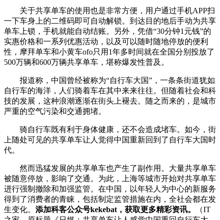
关于共享单车的使用也是非常方便，用户通过手机APP扫
一下车身上的二维码即可自动解锁。到达目的地后手动为共享
单车上锁，手机就能自动结账。另外，凭借“30分钟1元钱”的
实惠价格和一系列优惠活动，以及可以随时随地停放的便利
性，摩拜单车和小黄车ofo只用1年多时间就在全国分别投放了
500万辆和600万辆共享单车，堪称爆发性普及。
报道称，中国曾经被称为“自行车大国”，一条条街道犹如
自行车的海洋，人们骑着车在其中来来往往。但随着社会和科
技的发展，这种浪潮逐渐在街头上褪去。随之而来的，是城市
严重的空气污染和交通拥堵。
骑自行车既有利于身体健康，还不会造成堵车。如今，街
上随处可见的共享单车让人觉得中国重新回到了自行车大国时
代。
然而迅猛发展的共享单车也产生了副作用。大量共享单车
被随意停放，影响了交通。为此，上海等城市开始对共享单车
进行强制撤除和加强监管。在中国，以年轻人为中心的新服务
得到了消费者的青睐，包括制定监管措施在内，全社会都在发
生变化。
添加科客公众号kekebat，获取更多精彩资讯。
（IT
之家，原标题《日媒：共享单车让人感觉中国重回自行车大