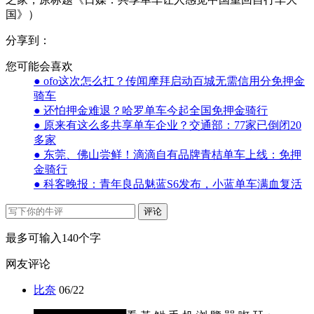
国》）
分享到：
您可能会喜欢
● ofo这次怎么扛？传闻摩拜启动百城无需信用分免押金
骑车
● 还怕押金难退？哈罗单车今起全国免押金骑行
● 原来有这么多共享单车企业？交通部：77家已倒闭20
多家
● 东莞、佛山尝鲜！滴滴自有品牌青桔单车上线：免押
金骑行
● 科客晚报：青年良品魅蓝S6发布，小蓝单车满血复活
评论
最多可输入140个字
网友评论
比奈
06/22