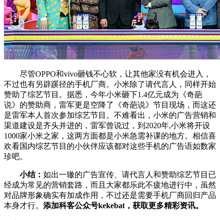
尽管OPPO和vivo砸钱不心软，让其他家没有机会进入，
不过也有另辟蹊径的手机厂商。小米除了请代言人，同样开始
赞助了综艺节目。据悉，今年小米砸下1.4亿元成为《奇葩
说》的赞助商，雷军更是空降了《奇葩说》节目现场，而这还
是雷军本人首次参加综艺节目。不难看出，小米的广告营销和
渠道建设是齐头并进的，雷军曾说过，到2020年,小米将开设
1000家小米之家，这两方面都是小米急需补课的地方。相信喜
欢看国内综艺节目的小伙伴应该都对这些手机的广告语如数家
珍吧。
小结：
如出一辙的广告宣传、请代言人和赞助综艺节目已
经成为常见的营销套路，而且大家都乐此不疲地进行中，虽然
对品牌形象确实有加成作用，不过还是需要手机厂商回归产品
本身才行。
添加科客公众号kekebat，获取更多精彩资讯。