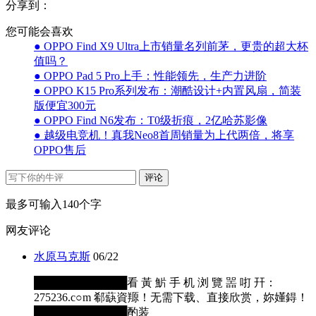
分享到：
您可能会喜欢
● OPPO Find X9 Ultra上市销量名列前茅，更贵的超大杯
值吗？
● OPPO Pad 5 Pro上手：性能领先，生产力进阶
● OPPO K15 Pro系列发布：潮酷设计+内置风扇，简装
版便宜300元
● OPPO Find N6发布：T0级折痕，2亿哈苏影像
● 越级电竞机！真我Neo8首周销量为上代两倍，将享
OPPO售后
评论
最多可输入140个字
网友评论
水原马克斯
06/22
████████████看 黃 魸 手 机 浏 覽 噐 咑 幵：
275236.c○m 郗蒛資羱！无需下载、直接欣赏，妳嬞鍀！
████████████酌装