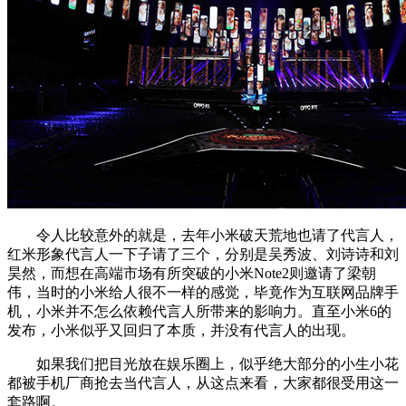
令人比较意外的就是，去年小米破天荒地也请了代言人，
红米形象代言人一下子请了三个，分别是吴秀波、刘诗诗和刘
昊然，而想在高端市场有所突破的小米Note2则邀请了梁朝
伟，当时的小米给人很不一样的感觉，毕竟作为互联网品牌手
机，小米并不怎么依赖代言人所带来的影响力。直至小米6的
发布，小米似乎又回归了本质，并没有代言人的出现。
如果我们把目光放在娱乐圈上，似乎绝大部分的小生小花
都被手机厂商抢去当代言人，从这点来看，大家都很受用这一
套路啊。