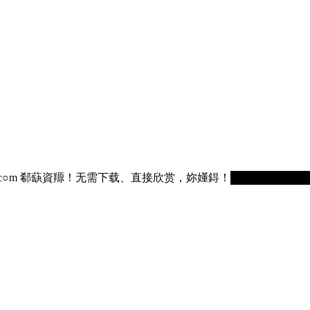
75236.c○m 郗蒛資羱！无需下载、直接欣赏，妳嬞鍀！█████████