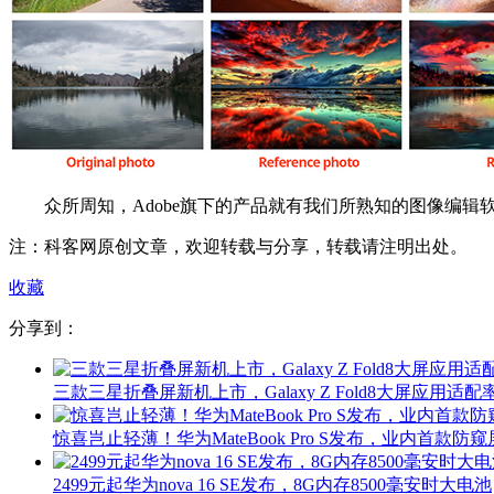
众所周知，Adobe旗下的产品就有我们所熟知的图像编辑软件Photo
注：科客网原创文章，欢迎转载与分享，转载请注明出处。
收藏
分享到：
三款三星折叠屏新机上市，Galaxy Z Fold8大屏应用适配率
惊喜岂止轻薄！华为MateBook Pro S发布，业内首款防窥
2499元起华为nova 16 SE发布，8G内存8500毫安时大电池