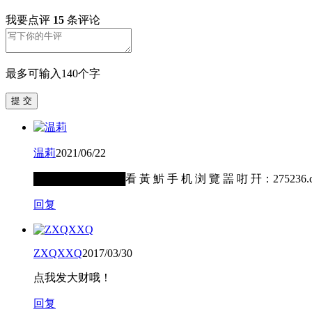
我要点评
15
条评论
最多可输入140个字
提 交
温莉
2021/06/22
████████████看 黃 魸 手 机 浏 覽 噐 咑 幵：2
回复
ZXQXXQ
2017/03/30
点我发大财哦！
回复