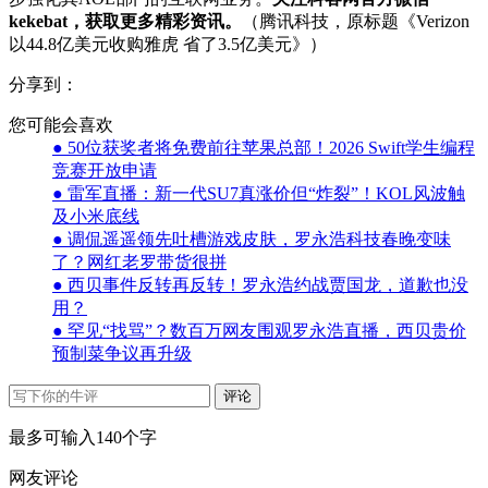
kekebat，获取更多精彩资讯。
（腾讯科技，原标题《Verizon
以44.8亿美元收购雅虎 省了3.5亿美元》）
分享到：
您可能会喜欢
● 50位获奖者将免费前往苹果总部！2026 Swift学生编程
竞赛开放申请
● 雷军直播：新一代SU7真涨价但“炸裂”！KOL风波触
及小米底线
● 调侃遥遥领先吐槽游戏皮肤，罗永浩科技春晚变味
了？网红老罗带货很拼
● 西贝事件反转再反转！罗永浩约战贾国龙，道歉也没
用？
● 罕见“找骂”？数百万网友围观罗永浩直播，西贝贵价
预制菜争议再升级
评论
最多可输入140个字
网友评论