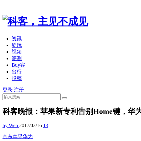
资讯
酷玩
视频
评测
Buy客
出行
投稿
登录
注册
科客晚报：苹果新专利告别Home键，华为版
by Wen
2017/02/16
13
京东
苹果
华为