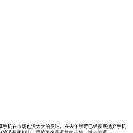
安卓手机在市场也没太大的反响。在去年黑莓已经彻底抛弃手机
选择回归的诺基亚相比，黑莓更像是迟暮的英雄，举步维艰。