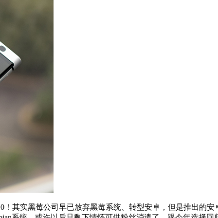
额仅为0！其实黑莓公司早已放弃黑莓系统、转型安卓，但是推出的
下的Symbian系统，或许以后只剩下情怀可供粉丝消遣了。跟今年