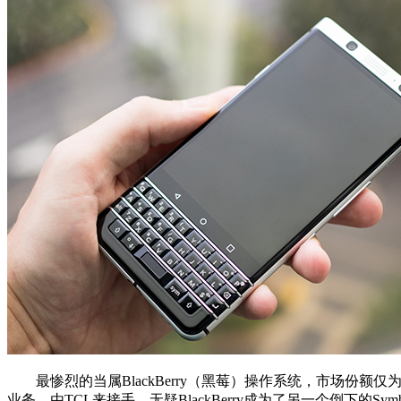
最惨烈的当属BlackBerry（黑莓）操作系统，市场份
业务，由TCL来接手。无疑BlackBerry成为了另一个倒