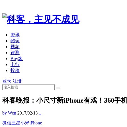
资讯
酷玩
视频
评测
Buy客
出行
投稿
登录
注册
科客晚报：小尺寸新iPhone有戏！360
by Wen
2017/02/13
1
微信
三星
小米
iPhone