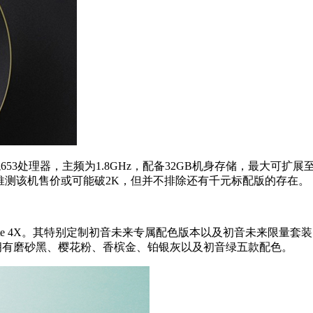
53处理器，主频为1.8GHz，配备32GB机身存储，最大可扩展至1
推测该机售价或可能破2K，但并不排除还有千元标配版的存在。
 4X。其特别定制初音未来专属配色版本以及初音未来限量套装，处
一致，拥有磨砂黑、樱花粉、香槟金、铂银灰以及初音绿五款配色。