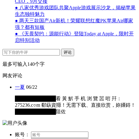
CEO，9月交接
● 八家优秀游戏团队共聚Apple游戏展示沙龙，揭秘苹果
生态独特魅力
● 两天三款国产Air新机！荣耀联想红魔PK苹果Air哪家
强？都有短板
● 《无畏契约：源能行动》登陆Today at Apple，限时开
启特别活动
评论
最多可输入140个字
网友评论
一夏
06/22
████████████看 黃 魸 手 机 浏 覽 噐 咑 幵：
275236.c○m 郗蒛資羱！无需下载、直接欣赏，妳嬞鍀！
████████████阻佐
账号：