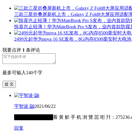
三款三星折叠屏新机上市，Galaxy Z Fold8大屏应用适配率
惊喜岂止轻薄！华为MateBook Pro S发布，业内首款防窥
2499元起华为nova 16 SE发布，8G内存8500毫安时大电池
我要点评
1
条评论
最多可输入140个字
提 交
宇智波·鼬
2021/06/22
████████████看 黃 魸 手 机 浏 覽 噐 咑 幵：2
回复