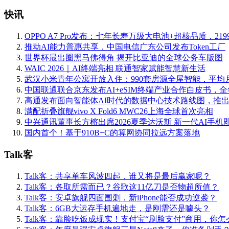
快讯
OPPO A7 Pro发布：七年长寿万级大电池+超核品质，219
推动AI能力普惠共享，中国电信广东公司发布Token工厂
世界杯最出圈黑马佛得角 揭开比亚迪的全球公务车版图
WAIC 2026｜AI终端亮相 联通智家赋能智慧新生活
武汉小米青年公寓开放入住：990套房源全屋智能，平均月
中国联通联合京东发布AI+eSIM终端产业合作白皮书，
高通发布面向智能体AI时代的数据中心技术路线图，推
满配折叠旗舰vivo X Fold6 MWC26上海全球首次亮相
中兴通讯董事长方榕出席2026夏季达沃斯 新一代AI手机
国内首个！基于910B+C的算网协同拉远方案落地
Talk客
Talk客：共享单车风波四起，谁又将是最后赢家呢？
Talk客：各取所需而已？谷歌这11亿刀是否物超所值？
Talk客：安卓旗舰四面围剿，新iPhone能否成功逆袭？
Talk客：6GB大运存手机遍地走，是刚需还是噱头？
Talk客：靠脸吃饭成现实！支付宝“刷脸支付”商用，你怎