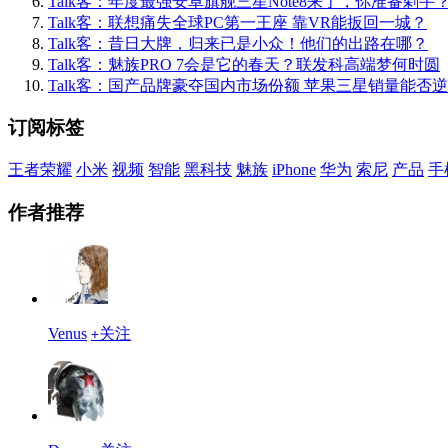
Talk客：年度最强安卓旗舰三星Note8来了，你准备剁手
Talk客：联想痛失全球PC第一王座 靠VR能扳回一城？
Talk客：昔日大牌，归来已是小众！他们的出路在哪？
Talk客：魅族PRO 7会是它的春天？联发科高端梦何时圆
Talk客：国产品牌豪夺国内市场份额 苹果三星销量能否
订阅标签
王者荣耀
小米
视频
智能
黑科技
魅族
iPhone
华为
索尼
产品
手
作者推荐
Venus
关注
+