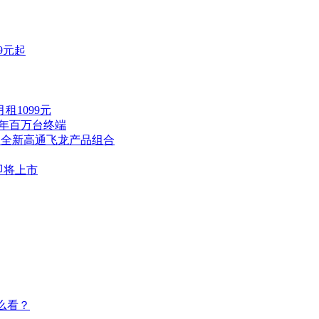
9元起
租1099元
全年百万台终端
出全新高通飞龙产品组合
即将上市
么看？