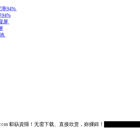
94%
屏
75236.c○m 郗蒛資羱！无需下载、直接欣赏，妳嬞鍀！█████████