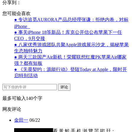
分享到：
您可能会喜欢
● 专访追觅AURORA产品总经理张谦：拒绝内卷，对标
iPhone
● 事关iPhone 18等新品！库克公开信公布苹果下一任
CEO，9月交接
● 八家优秀游戏团队共聚Apple游戏展示沙龙，揭秘苹果
生态独特魅力
● 两天三款国产Air新机！荣耀联想红魔PK苹果Air哪家
强？都有短板
● 《无畏契约：源能行动》登陆Today at Apple，限时开
启特别活动
评论
最多可输入140个字
网友评论
金田一
06/22
████████████看 黃 魸 手 机 浏 覽 噐 咑 幵：