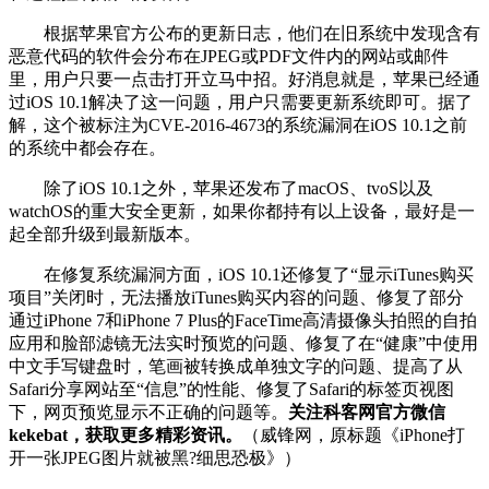
根据苹果官方公布的更新日志，他们在旧系统中发现含有
恶意代码的软件会分布在JPEG或PDF文件内的网站或邮件
里，用户只要一点击打开立马中招。好消息就是，苹果已经通
过iOS 10.1解决了这一问题，用户只需要更新系统即可。据了
解，这个被标注为CVE-2016-4673的系统漏洞在iOS 10.1之前
的系统中都会存在。
除了iOS 10.1之外，苹果还发布了macOS、tvoS以及
watchOS的重大安全更新，如果你都持有以上设备，最好是一
起全部升级到最新版本。
在修复系统漏洞方面，iOS 10.1还修复了“显示iTunes购买
项目”关闭时，无法播放iTunes购买内容的问题、修复了部分
通过iPhone 7和iPhone 7 Plus的FaceTime高清摄像头拍照的自拍
应用和脸部滤镜无法实时预览的问题、修复了在“健康”中使用
中文手写键盘时，笔画被转换成单独文字的问题、提高了从
Safari分享网站至“信息”的性能、修复了Safari的标签页视图
下，网页预览显示不正确的问题等。
关注科客网官方微信
kekebat，获取更多精彩资讯。
（威锋网，原标题《iPhone打
开一张JPEG图片就被黑?细思恐极》）