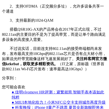
2、支持OFDMA（正交频分多址），允许多设备共享一
个通道
3、支持最新的1024-QAM
搭载QSR10G-AX的产品将会在2017年正式出现，不过
802.11ax的主要目的不是为了提高带宽，而是让单个路由满足
多设备的高度接入需要。
不过说实话，目前连支持802.11ax的接受终端都尚未发
布，发布最高支持10Gbps的802.11ax芯片是否有点大材小用，
如果说光纤带宽能像这样飞速发展就好了。
关注科客网官方微
信kekebat，获取更多精彩资讯。
（IT之家，原标题《世界首
款802.11ax Wi-Fi芯片发布：速率最高达10Gbps》）
分享到：
您可能会喜欢
● 佳明vívomove HR评测：避繁就简 智能手表本该如此
纯粹
● MIUI本地化给力！小米NFC公交卡支持城市再度升级
● 科客晚报：iPhone 8量产不跳票 夏普全新旗舰即将来