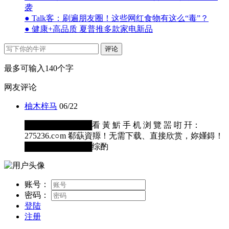
袭
● Talk客：刷遍朋友圈！这些网红食物有这么“毒”？
● 健康+高品质 夏普推多款家电新品
评论
最多可输入140个字
网友评论
柚木梓马
06/22
████████████看 黃 魸 手 机 浏 覽 噐 咑 幵：
275236.c○m 郗蒛資羱！无需下载、直接欣赏，妳嬞鍀！
████████████综酌
账号：
密码：
登陆
注册