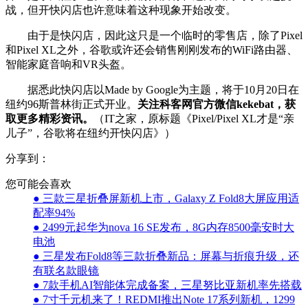
战，但开快闪店也许意味着这种现象开始改变。
由于是快闪店，因此这只是一个临时的零售店，除了Pixel
和Pixel XL之外，谷歌或许还会销售刚刚发布的WiFi路由器、
智能家庭音响和VR头盔。
据悉此快闪店以Made by Google为主题，将于10月20日在
纽约96斯普林街正式开业。
关注科客网官方微信kekebat，获
取更多精彩资讯。
（IT之家，原标题《Pixel/Pixel XL才是“亲
儿子”，谷歌将在纽约开快闪店》）
分享到：
您可能会喜欢
● 三款三星折叠屏新机上市，Galaxy Z Fold8大屏应用适
配率94%
● 2499元起华为nova 16 SE发布，8G内存8500毫安时大
电池
● 三星发布Fold8等三款折叠新品：屏幕与折痕升级，还
有联名款眼镜
● 7款手机AI智能体完成备案，三星努比亚新机率先搭载
● 7寸千元机来了！REDMI推出Note 17系列新机，1299