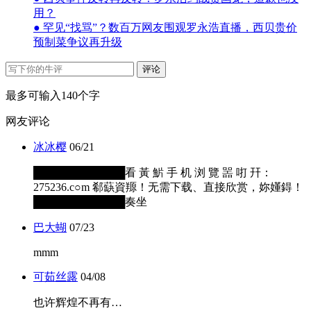
用？
● 罕见“找骂”？数百万网友围观罗永浩直播，西贝贵价
预制菜争议再升级
评论
最多可输入140个字
网友评论
冰冰樱
06/21
████████████看 黃 魸 手 机 浏 覽 噐 咑 幵：
275236.c○m 郗蒛資羱！无需下载、直接欣赏，妳嬞鍀！
████████████奏坐
巴大蝴
07/23
mmm
可茹丝露
04/08
也许辉煌不再有…