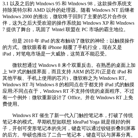
3.1 以及之后的 Windows 95 和 Windows 98，这款操作系统支
持除英特尔和 AMD 以外的处理器。随着 Windows NT 后继者
Windows 2000 的推出，微软终于回到了主要的芯片合作伙
伴，这为之后大受欢迎的操作系统如 Windows XP 和 Windows
7 提供了舞台，巩固了 Wintel 联盟在 PC 市场的霸主地位。
但是 2010 年 iPad 的发布触动了微软的神经：以触摸操作
的方式。微软眼看着 iPhone 颠覆了手机行业，现在又是
iPad，对笔电市场是一大威胁，这简直不能忍受。
微软想通过 Windows 8 来个双重反击。在熟悉的桌面上加
上 WP 式的触摸界面，而且支持 ARM 的芯片(正是在 iPad 和
其他平板、手机上使用的芯片)，微软称之为 Windows RT。
Windows RT 与 Windows 8 的相同点在于都支持 iPad 式的触摸
应用;不同点在于，Windows RT 不支持传统的桌面程序。不过
有一个例外：微软重新设计了 Office。并在 Windows RT 上免
费使用。
Windows RT 催生了新一代入门触控笔记本，打破了传统
笔记本的模式。早期机型如联想 IdeaPad Yoga 就是很好的例
子，开创可变形笔记本的先河，键盘可以通过铰链折叠到屏幕
的后方。华硕也推出了二合一笔记本，键盘可以与屏幕分离。