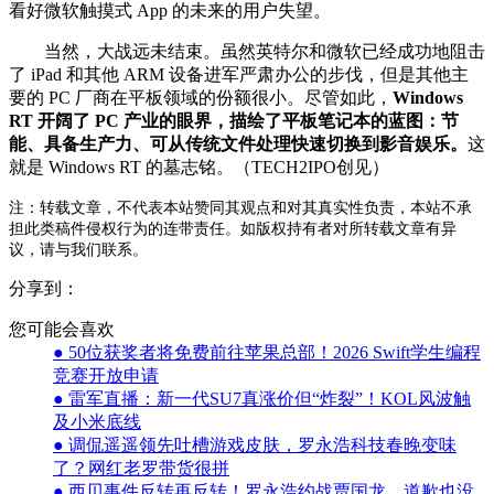
看好微软触摸式 App 的未来的用户失望。
当然，大战远未结束。虽然英特尔和微软已经成功地阻击
了 iPad 和其他 ARM 设备进军严肃办公的步伐，但是其他主
要的 PC 厂商在平板领域的份额很小。尽管如此，
Windows
RT 开阔了 PC 产业的眼界，描绘了平板笔记本的蓝图：节
能、具备生产力、可从传统文件处理快速切换到影音娱乐。
这
就是 Windows RT 的墓志铭。（TECH2IPO创见）
注：转载文章，不代表本站赞同其观点和对其真实性负责，本站不承
担此类稿件侵权行为的连带责任。如版权持有者对所转载文章有异
议，请与我们联系。
分享到：
您可能会喜欢
● 50位获奖者将免费前往苹果总部！2026 Swift学生编程
竞赛开放申请
● 雷军直播：新一代SU7真涨价但“炸裂”！KOL风波触
及小米底线
● 调侃遥遥领先吐槽游戏皮肤，罗永浩科技春晚变味
了？网红老罗带货很拼
● 西贝事件反转再反转！罗永浩约战贾国龙，道歉也没