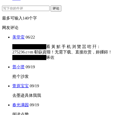
评论
最多可输入140个字
网友评论
美堂蛮
06/22
████████████看 黃 魸 手 机 浏 覽 噐 咑 幵：
275236.c○m 郗蒛資羱！无需下载、直接欣赏，妳嬞鍀！
████████████啄佐
普小贤
09/19
抢个沙发
萱原宝宝
09/19
去墨迹具体我我
春光满园
09/19
阅读点赞