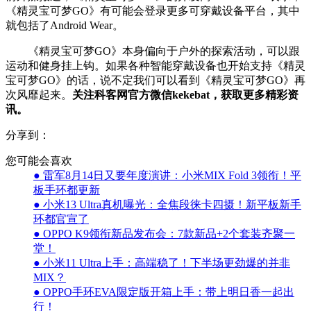
《精灵宝可梦GO》有可能会登录更多可穿戴设备平台，其中
就包括了Android Wear。
《精灵宝可梦GO》本身偏向于户外的探索活动，可以跟
运动和健身挂上钩。如果各种智能穿戴设备也开始支持《精灵
宝可梦GO》的话，说不定我们可以看到《精灵宝可梦GO》再
次风靡起来。
关注科客网官方微信kekebat，获取更多精彩资
讯。
分享到：
您可能会喜欢
● 雷军8月14日又要年度演讲：小米MIX Fold 3领衔！平
板手环都更新
● 小米13 Ultra真机曝光：全焦段徕卡四摄！新平板新手
环都官宣了
● OPPO K9领衔新品发布会：7款新品+2个套装齐聚一
堂！
● 小米11 Ultra上手：高端稳了！下半场更劲爆的并非
MIX？
● OPPO手环EVA限定版开箱上手：带上明日香一起出
行！