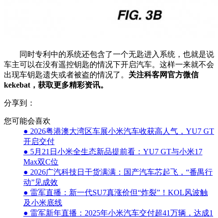
同时专利中的系统还包含了一个无匙进入系统，也就是说
车主可以在没有遥控钥匙的情况下开启汽车。这样一来就不会
出现车钥匙遗失或者被盗的情况了。
关注科客网官方微信
kekebat，获取更多精彩资讯。
分享到：
您可能会喜欢
● 2026粤港澳大湾区车展小米汽车收获高人气，YU7 GT
开启交付
● 5月21日小米全生态新品提前看：YU7 GT与小米17
Max双C位
● 2026广汽科技日干货满满：国产汽车芯起飞，“番禺行
动”见成效
● 雷军直播：新一代SU7真涨价但“炸裂”！KOL风波触
及小米底线
● 雷军新年直播：2025年小米汽车交付超41万辆，达成1