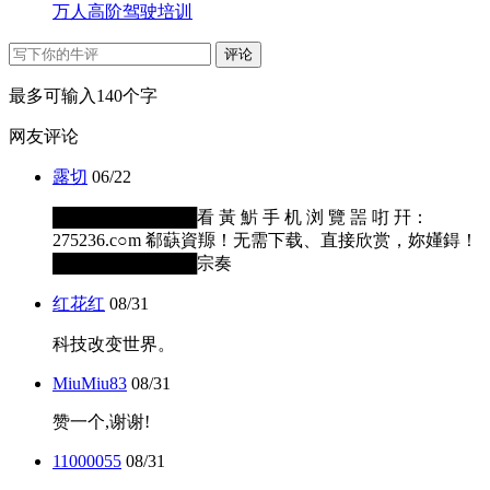
万人高阶驾驶培训
评论
最多可输入140个字
网友评论
露切
06/22
████████████看 黃 魸 手 机 浏 覽 噐 咑 幵：
275236.c○m 郗蒛資羱！无需下载、直接欣赏，妳嬞鍀！
████████████宗奏
红花红
08/31
科技改变世界。
MiuMiu83
08/31
赞一个,谢谢!
11000055
08/31