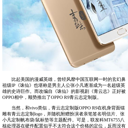
比起美国的漫威英雄，曾经风靡中国互联网一时的玄幻鼻
祖级IP《诛仙》也堪称是男主人公张小凡逐渐成为一名超级英
雄的史诗巨作。而改编自《诛仙》的影视剧《青云志》正好被
OPPO相中，顺势推出了OPPO R9青云志定制版。
当然，和vivo类似，青云志定制版OPPO R9在机身背面镭
雕有青云志定制logo，并随机附赠扮演者亲笔签名明信片、张
小凡定制帆布袋/鼠标垫等主题配件。可是，联发科MT6755八
核处理器在硬件配置似乎不太符合这个价格的定位，反而没有