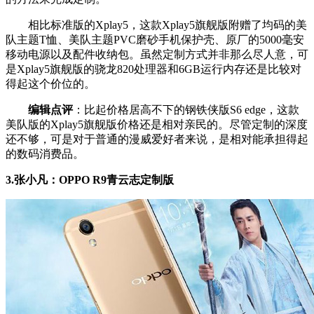
相比标准版的Xplay5，这款Xplay5旗舰版附赠了均码的美
队主题T恤、美队主题PVC磨砂手机保护壳、原厂的5000毫安
移动电源以及配件收纳包。虽然定制方式并非那么尽人意，可
是Xplay5旗舰版的骁龙820处理器和6GB运行内存还是比较对
得起这个价位的。
编辑点评
：比起价格居高不下的钢铁侠版S6 edge，这款
美队版的Xplay5旗舰版价格还是相对亲民的。尽管定制的深度
还不够，可是对于普通的漫威爱好者来说，是相对能承担得起
的数码消费品。
3.张小凡：OPPO R9青云志定制版