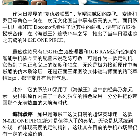
作为日漫界的“复仇者联盟”，草帽海贼团的路飞、索隆和
乔巴等角色一向在二次元文化圈当中享有极高的人气。而日系
手机厂商NTT Docomo也看中了这其中的商机，便与官方取得
授权合作，在《海贼王》连载15年之际，推出了当年日漫迷趋
之若鹜的N-02E ONE PIECE。
虽然这款只有1.5GHz主频处理器和1GB RAM运行空间的
智能手机依今天的配置来说乏陈可数，可是作为一款定制机，
它做到了真正意义上的深度和独立。无论是极力接近原作中海
贼船的仿木质涂层，还是正面三颗图纹实体键与背面的路飞草
帽logo，都非常具有原作气息。
此外，它的系统UI采用了《海贼王》当中的经典形象元
素，更根据原作内置了一系列独立的特色应用，分分钟把你带
回那个充满热血的大航海时代。
编辑点评
：如果是海贼王这类日漫的超级英雄迷，这款
N-02E ONE PIECE绝对是值得入手的典范。无论是从系统到
外观，都体现高度的定制精神。这让其在目前的手机市场里仍
有一定的收藏价值。