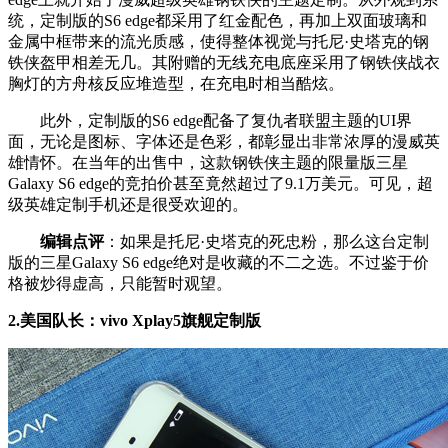
统，定制版的S6 edge都采用了红金配色，再加上双面玻璃和
金属中框带来的流光质感，使得整体视觉与托尼·史塔克的钢
铁侠盔甲相差无几。其附赠的无线充电底座采用了钢铁侠战衣
胸灯的方舟核反应堆造型，在充电时相当酷炫。
此外，定制版的S6 edge配备了复仇者联盟主题的UI界
面，无论是图标、字体还是色彩，都彰显出非常浓厚的漫威英
雄情怀。在当年的出售中，这款钢铁侠主题的限量版三星
Galaxy S6 edge的竞拍价甚至竟然超过了9.1万美元。可见，超
级英雄定制手机还是很受欢迎的。
编辑点评
：如果是托尼·史塔克的死忠粉，那么这台定制
版的三星Galaxy S6 edge绝对是收藏的不二之选。不过鉴于价
格被炒得虚高，只能暂时观望。
2.美国队长：vivo Xplay5旗舰定制版