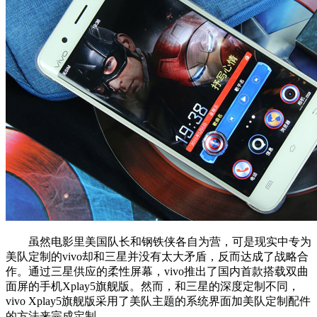
虽然电影里美国队长和钢铁侠各自为营，可是现实中专为
美队定制的vivo却和三星并没有太大矛盾，反而达成了战略合
作。通过三星供应的柔性屏幕，vivo推出了国内首款搭载双曲
面屏的手机Xplay5旗舰版。然而，和三星的深度定制不同，
vivo Xplay5旗舰版采用了美队主题的系统界面加美队定制配件
的方法来完成定制。