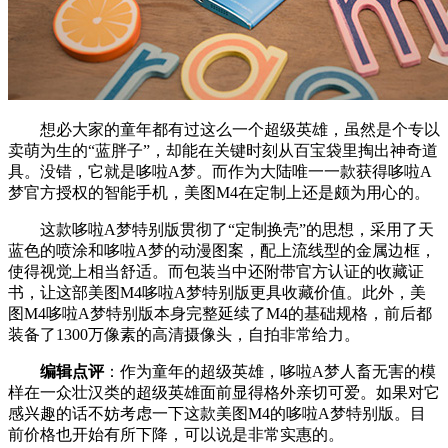
想必大家的童年都有过这么一个超级英雄，虽然是个专以
卖萌为生的“蓝胖子”，却能在关键时刻从百宝袋里掏出神奇道
具。没错，它就是哆啦A梦。而作为大陆唯一一款获得哆啦A
梦官方授权的智能手机，美图M4在定制上还是颇为用心的。
这款哆啦A梦特别版贯彻了“定制换壳”的思想，采用了天
蓝色的喷涂和哆啦A梦的动漫图案，配上流线型的金属边框，
使得视觉上相当舒适。而包装当中还附带官方认证的收藏证
书，让这部美图M4哆啦A梦特别版更具收藏价值。此外，美
图M4哆啦A梦特别版本身完整延续了M4的基础规格，前后都
装备了1300万像素的高清摄像头，自拍非常给力。
编辑点评
：作为童年的超级英雄，哆啦A梦人畜无害的模
样在一众壮汉类的超级英雄面前显得格外亲切可爱。如果对它
感兴趣的话不妨考虑一下这款美图M4的哆啦A梦特别版。目
前价格也开始有所下降，可以说是非常实惠的。