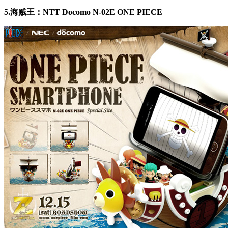
5.海贼王：NTT Docomo N-02E ONE PIECE