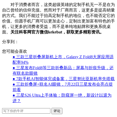
对于消费者而言，这类超级英雄的定制手机无一不是在为
自己曾经的信仰充值。然而对于厂商而言，这更多是提高销量
的方式。我们不能过于抬高定制手机的地位，也不能否定它的
价值。但愿手机厂商可以更加走心，定制出更加富有特色的手
机，让更多的消费者受益，而不是单纯地贴牌和更换系统桌
面。
关注科客网官方微信kekebat，获取更多精彩资讯。
分享到：
您可能会喜欢
● 三款三星折叠屏新机上市，Galaxy Z Fold8大屏应用适
配率94%
● 三星发布Fold8等三款折叠新品：屏幕与折痕升级，还
有联名款眼镜
● 7款手机AI智能体完成备案，三星努比亚新机率先搭载
● 三款折叠屏+联名AI眼镜，7月22日三星发布会亮点提
前看
● 三星S26 Ultra上手体验：防窥屏一绝，新设计以退为
进？
评论