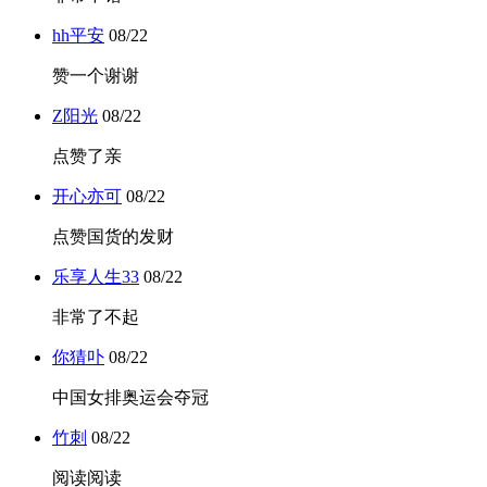
hh平安
08/22
赞一个谢谢
Z阳光
08/22
点赞了亲
开心亦可
08/22
点赞国货的发财
乐享人生33
08/22
非常了不起
你猜卟
08/22
中国女排奥运会夺冠
竹刺
08/22
阅读阅读