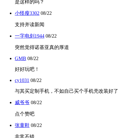
是这样的吗？
小怪瘦3302
08/22
支持并读新闻
一字电剑1944
08/22
突然觉得诺基亚真的厚道
GMB
08/22
好好玩吧！
cy1031
08/22
与其买定制手机，不如自己买个手机壳改装好了
威爷爷
08/22
点个赞吧
张童鞋
08/22
非常不错