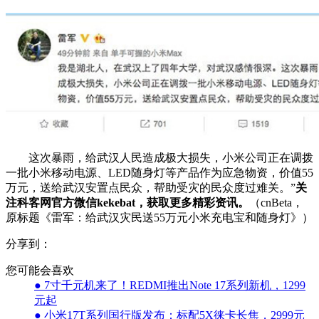
这次暴雨，给武汉人民造成极大损失，小米公司正在调拨
一批小米移动电源、LED随身灯等产品作为应急物资，价值55
万元，送给武汉安置点民众，帮助受灾的民众度过难关。”
关
注科客网官方微信kekebat，获取更多精彩资讯。
（cnBeta，
原标题《雷军：给武汉灾民送55万元小米充电宝和随身灯》）
分享到：
您可能会喜欢
● 7寸千元机来了！REDMI推出Note 17系列新机，1299
元起
● 小米17T系列国行版发布：标配5X徕卡长焦，2999元