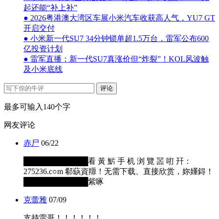
起还能“补上补”
● 2026粤港澳大湾区车展小米汽车收获高人气，YU7 GT
开启交付
● 小米新一代SU7 34分钟锁单超1.5万台，雷军公布600
亿投资计划
● 雷军直播：新一代SU7真涨价但“炸裂”！KOL风波触
及小米底线
评论
最多可输入140个字
网友评论
赤尸
06/22
████████████看 黃 魸 手 机 浏 覽 噐 咑 幵：
275236.c○m 郗蒛資羱！无需下载、直接欣赏，妳嬞鍀！
████████████紫啄
克蕾雅
07/09
支持雷哥！！！！！！