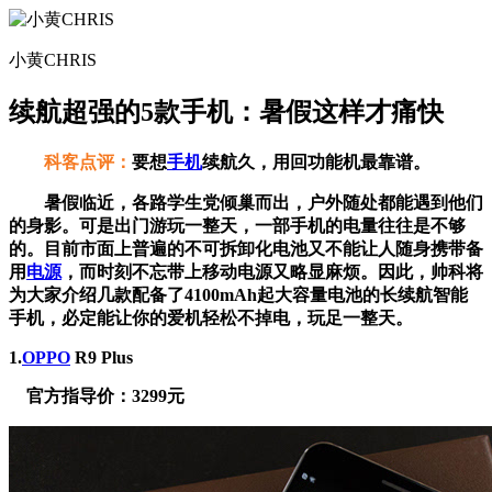
小黄CHRIS
续航超强的5款手机：暑假这样才痛快
科客点评：
要想
手机
续航久，用回功能机最靠谱。
暑假临近，各路学生党倾巢而出，户外随处都能遇到他们
的身影。可是出门游玩一整天，一部手机的电量往往是不够
的。目前市面上普遍的不可拆卸化电池又不能让人随身携带备
用
电源
，而时刻不忘带上移动电源又略显麻烦。因此，帅科将
为大家介绍几款配备了4100mAh起大容量电池的长续航智能
手机，必定能让你的爱机轻松不掉电，玩足一整天。
1.
OPPO
R9 Plus
官方指导价：3299元