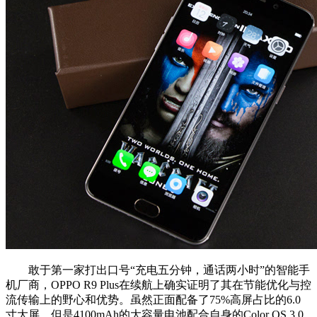
敢于第一家打出口号“充电五分钟，通话两小时”的智能手
机厂商，OPPO R9 Plus在续航上确实证明了其在节能优化与控
流传输上的野心和优势。虽然正面配备了75%高屏占比的6.0
寸大屏，但是4100mAh的大容量电池配合自身的Color OS 3.0