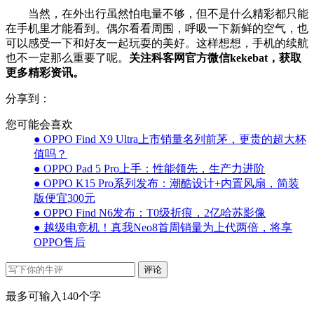
当然，在外出行虽然怕电量不够，但不是什么精彩都只能
在手机里才能看到。偶尔看看周围，呼吸一下新鲜的空气，也
可以感受一下和好友一起玩耍的美好。这样想想，手机的续航
也不一定那么重要了呢。
关注科客网官方微信kekebat，获取
更多精彩资讯。
分享到：
您可能会喜欢
● OPPO Find X9 Ultra上市销量名列前茅，更贵的超大杯
值吗？
● OPPO Pad 5 Pro上手：性能领先，生产力进阶
● OPPO K15 Pro系列发布：潮酷设计+内置风扇，简装
版便宜300元
● OPPO Find N6发布：T0级折痕，2亿哈苏影像
● 越级电竞机！真我Neo8首周销量为上代两倍，将享
OPPO售后
评论
最多可输入140个字