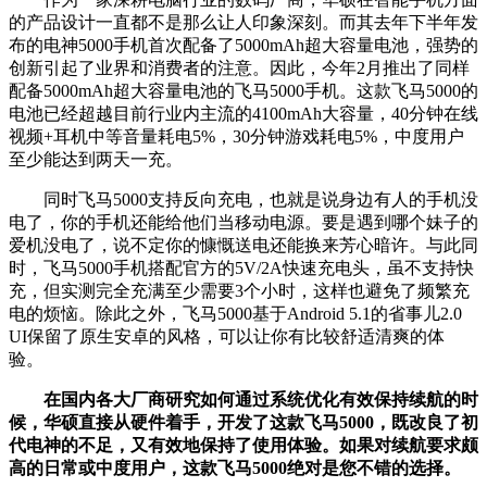
的产品设计一直都不是那么让人印象深刻。而其去年下半年发
布的电神5000手机首次配备了5000mAh超大容量电池，强势的
创新引起了业界和消费者的注意。因此，今年2月推出了同样
配备5000mAh超大容量电池的飞马5000手机。这款飞马5000的
电池已经超越目前行业内主流的4100mAh大容量，40分钟在线
视频+耳机中等音量耗电5%，30分钟游戏耗电5%，中度用户
至少能达到两天一充。
同时飞马5000支持反向充电，也就是说身边有人的手机没
电了，你的手机还能给他们当移动电源。要是遇到哪个妹子的
爱机没电了，说不定你的慷慨送电还能换来芳心暗许。与此同
时，飞马5000手机搭配官方的5V/2A快速充电头，虽不支持快
充，但实测完全充满至少需要3个小时，这样也避免了频繁充
电的烦恼。除此之外，飞马5000基于Android 5.1的省事儿2.0
UI保留了原生安卓的风格，可以让你有比较舒适清爽的体
验。
在国内各大厂商研究如何通过系统优化有效保持续航的时
候，华硕直接从硬件着手，开发了这款飞马5000，既改良了初
代电神的不足，又有效地保持了使用体验。如果对续航要求颇
高的日常或中度用户，这款飞马5000绝对是您不错的选择。