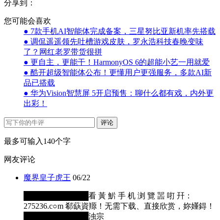
分享到：
您可能会喜欢
● 7款手机AI智能体完成备案，三星努比亚新机率先搭载
● 调侃遥遥领先吐槽游戏皮肤，罗永浩科技春晚变味
了？网红老罗带货很拼
● 更自主，更能干！HarmonyOS 6的超能小艺一用就爱
● 酷开超级智能体公布！更懂用户更强服务，多款AI新
品已搭载
● 华为Vision智慧屏 5开启预售：聊什么都有戏，内外更
出彩！
评论
最多可输入140个字
网友评论
魔界皇子虎王
06/22
████████████看 黃 魸 手 机 浏 覽 噐 咑 幵：
275236.c○m 郗蒛資羱！无需下载、直接欣赏，妳嬞鍀！
████████████浊宗