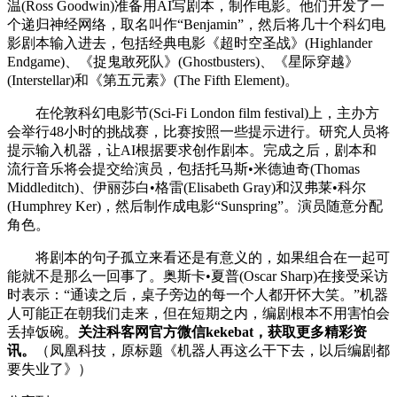
温(Ross Goodwin)准备用AI写剧本，制作电影。他们开发了一
个递归神经网络，取名叫作“Benjamin”，然后将几十个科幻电
影剧本输入进去，包括经典电影《超时空圣战》(Highlander
Endgame)、《捉鬼敢死队》(Ghostbusters)、《星际穿越》
(Interstellar)和《第五元素》(The Fifth Element)。
在伦敦科幻电影节(Sci-Fi London film festival)上，主办方
会举行48小时的挑战赛，比赛按照一些提示进行。研究人员将
提示输入机器，让AI根据要求创作剧本。完成之后，剧本和
流行音乐将会提交给演员，包括托马斯•米德迪奇(Thomas
Middleditch)、伊丽莎白•格雷(Elisabeth Gray)和汉弗莱•科尔
(Humphrey Ker)，然后制作成电影“Sunspring”。演员随意分配
角色。
将剧本的句子孤立来看还是有意义的，如果组合在一起可
能就不是那么一回事了。奥斯卡•夏普(Oscar Sharp)在接受采访
时表示：“通读之后，桌子旁边的每一个人都开怀大笑。”机器
人可能正在朝我们走来，但在短期之内，编剧根本不用害怕会
丢掉饭碗。
关注科客网官方微信kekebat，获取更多精彩资
讯。
（凤凰科技，原标题《机器人再这么干下去，以后编剧都
要失业了》）