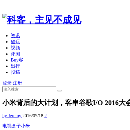
资讯
酷玩
视频
评测
Buy客
出行
投稿
登录
注册
小米背后的大计划，客串谷歌I/O 2016大
by Jeremy
2016/05/18
2
电视盒子
小米