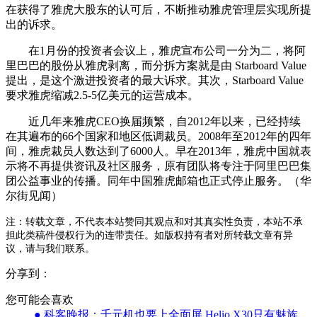
在获得了雅虎大股东的认可后，不断推动雅虎管理层实现所提
出的诉求。
在1月份的投资者会议上，雅虎宣布公司一分为二，将阿
里巴巴的股份从雅虎剥离，而分拆方案就是由 Starboard Value
提出，是这个激进投资者的最大诉求。其次，Starboard Value
要求雅虎缩减2.5-5亿美元的运营成本。
近几年来雅虎CEO换届频繁，自2012年以来，已经持续
在其遍布的66个国家和地区低调裁员。2008年至2012年的四年
间，雅虎裁员人数达到了6000人。早在2013年，雅虎中国就表
示将不再提供资讯及社区服务，原有团队将专注于阿里巴巴集
团公益事业的传播。同年中国雅虎邮箱也正式停止服务。（华
尔街见闻）
注：转载文章，不代表本站赞同其观点和对其真实性负责，本站不承
担此类稿件侵权行为的连带责任。如版权持有者对所转载文章有异
议，请与我们联系。
分享到：
您可能会喜欢
● 科客晚报：千元机也要上全面屏 Helio X30只有魅族