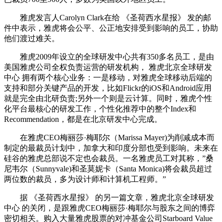
雅虎发言人Carolyn Clark在给 《圣荷西水星报》 发的邮
件中表示，雅虎将会公平、公正地安排受到影响的员工，协助
他们渡过难关。
雅虎2009年设立的全球研发中心共有350多名员工，是由
美国雅虎公司全权负责运营的研发机构， 雅虎北京全球研发
中心 拥有两个核心业务：一是移动，对雅虎全球移动后端的
支持和部分关键产品的开发，比如Flickr的iOS和Android应用
就是完全由北研负责;另外一个则是云计算。同时，雅虎个性
化平台最核心的研发工作，个性化推荐中的整个Index和
Recommendation，都是在北京研发中心完成。
在雅虎CEO梅丽莎·梅耶尔（Marissa Mayer)为削减成本而
制定的最裁员计划中，加拿大和印度分部也受到影响。未来在
硅谷的雅虎总部说不定也会裁员。一名雅虎员工对其称，”桑
尼韦尔（Sunnyvale)和圣莫妮卡（Santa Monica)将会裁员超过
两位数的裁员，多为设计师和计算机工程师。”
据 《圣荷西水星报》 的另一篇文章，雅虎北京全球研发
中心 的关闭，是跟雅虎CEO梅丽莎·梅耶尔与股东之间的博弈
密切相关。购入大量雅虎股票的对冲基金公司Starboard Value