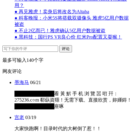
用？
● 再见雅虎！卖身后将改名为Altaba
● 科客晚报：小米5S将搭载双摄像头 雅虎5亿用户数据
被盗
● 不止2亿而已！雅虎确认5亿用户数据被盗
● 黑科技：国行PS VR良心价 红米Pro配置又耍猴！
评论
最多可输入140个字
网友评论
墨海马
06/21
████████████看 黃 魸 手 机 浏 覽 噐 咑 幵：
275236.c○m 郗蒛資羱！无需下载、直接欣赏，妳嬞鍀！
████████████座啄
宫老
03/19
大家快跑啊！目录时代的大树倒了惹！！