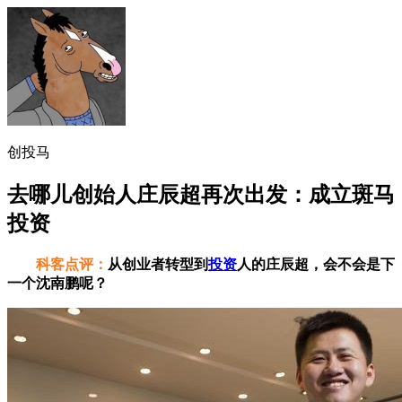
创投马
去哪儿创始人庄辰超再次出发：成立斑马
投资
科客点评：
从创业者转型到
投资
人的庄辰超，会不会是下
一个沈南鹏呢？