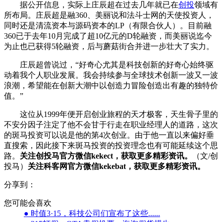
据公开信息，实际上庄辰超在过去几年就已在
创投
领域有
所布局。庄辰超是融360、美丽说和法斗士网的天使投资人，
同时还是清流资本与源码资本的LP（有限合伙人）。目前融
360已于去年10月完成了超10亿元的D轮融资，而美丽说迄今
为止也已获得5轮融资，后与蘑菇街合并进一步壮大了实力。
庄辰超曾说过，“好奇心尤其是科技创新的好奇心始终驱
动着我个人职业发展。我会持续参与全球技术创新一波又一波
浪潮，希望能在创新大潮中以创造力冒险创造出有趣的独特价
值。”
这位从1999年便开启创业旅程的天才极客，天生骨子里的
不安分因子注定了他不会甘于行走在职业经理人的道路，这次
的斑马投资可以说是他的第4次创业。由于他一直以来偏好垂
直搜索，因此接下来斑马投资的投资理念也有可能延续这个思
路。
关注创投马官方微信kekect，获取更多精彩资讯。
（文/创
投马）
关注科客网官方微信kekebat，获取更多精彩资讯。
分享到：
您可能会喜欢
● 时值3·15，科技公司们宣布了这些......