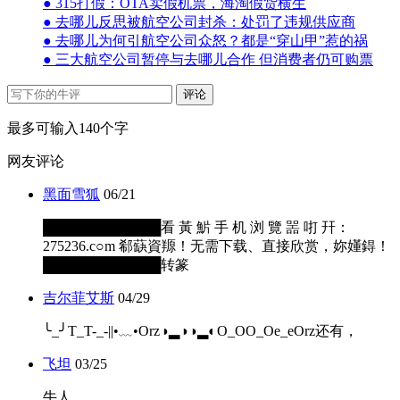
● 315打假：OTA卖假机票，海淘假货横生
● 去哪儿反思被航空公司封杀：处罚了违规供应商
● 去哪儿为何引航空公司众怒？都是“穿山甲”惹的祸
● 三大航空公司暂停与去哪儿合作 但消费者仍可购票
评论
最多可输入140个字
网友评论
黑面雪狐
06/21
████████████看 黃 魸 手 机 浏 覽 噐 咑 幵：
275236.c○m 郗蒛資羱！无需下载、直接欣赏，妳嬞鍀！
████████████转篆
吉尔菲艾斯
04/29
╰_╯T_T-_-||•﹏•Orz◑▂◑◑▂◐O_OO_Oe_eOrz还有，
飞坦
03/25
牛人