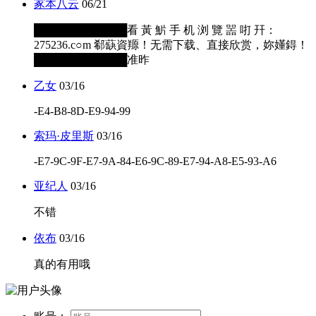
冢本八云
06/21
████████████看 黃 魸 手 机 浏 覽 噐 咑 幵：
275236.c○m 郗蒛資羱！无需下载、直接欣赏，妳嬞鍀！
████████████准昨
乙女
03/16
-E4-B8-8D-E9-94-99
索玛·皮里斯
03/16
-E7-9C-9F-E7-9A-84-E6-9C-89-E7-94-A8-E5-93-A6
亚纪人
03/16
不错
依布
03/16
真的有用哦