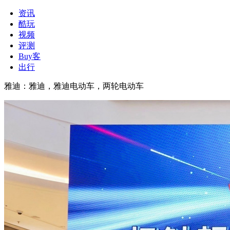
资讯
酷玩
视频
评测
Buy客
出行
雅迪
：
雅迪，雅迪电动车，两轮电动车