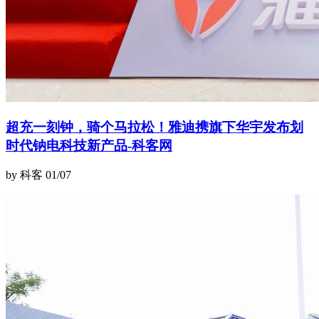
超充一刻钟，骑个马拉松！雅迪携旗下华宇发布划
时代钠电科技新产品-科客网
by 科客
01/07