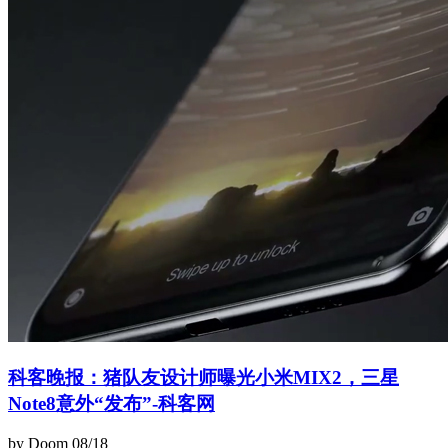
科客晚报：猪队友设计师曝光小米MIX2，三星
Note8意外“发布”-科客网
by Doom
08/18