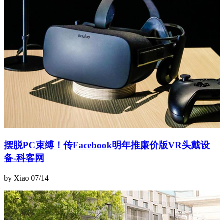
摆脱PC束缚！传Facebook明年推廉价版VR头戴设
备-科客网
by Xiao
07/14