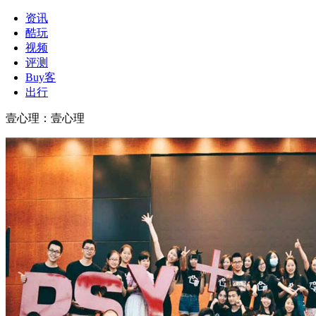
资讯
酷玩
视频
评测
Buy客
出行
壹心理
：
壹心理