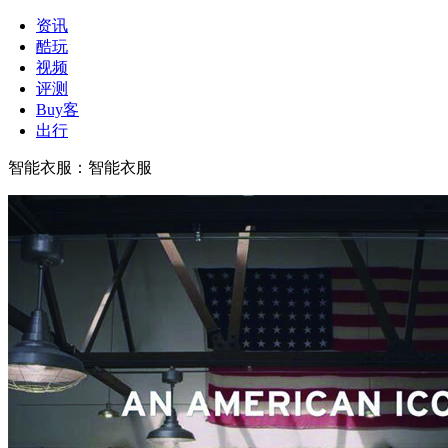
资讯
酷玩
视频
评测
Buy客
出行
智能衣服
：
智能衣服