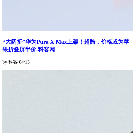
“大阔折”华为Pura X Max上架！超酷，价格或为苹
果折叠屏半价-科客网
by 科客
04/13