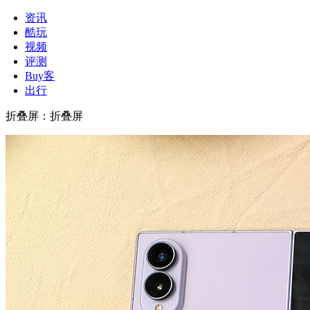
资讯
酷玩
视频
评测
Buy客
出行
折叠屏
：
折叠屏